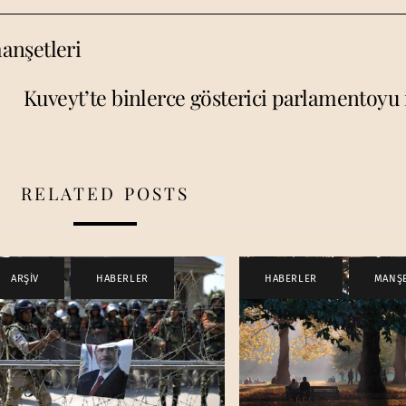
anşetleri
Kuveyt’te binlerce gösterici parlamentoyu i
RELATED POSTS
ARŞİV
,
HABERLER
HABERLER
,
MANŞ