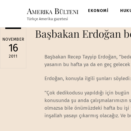
Skip
Amerika Bülteni
to
EKONOMİ
HUK
content
Türkçe Amerika gazetesi
Başbakan Erdoğan bed
NOVEMBER
16
2011
Başbakan Recep Tayyip Erdoğan, ”bedel
yasanın bu hafta ya da en geç gelecek 
Erdoğan, konuyla ilgili şunları söyledi:
”Çok dedikodusu yapıldığı için bugün 
konusunda şu anda çalışmalarımızın s
olmazsa bile önümüzdeki hafta bu işi t
inşallah yasayı çıkarmış olacağız. Ve b