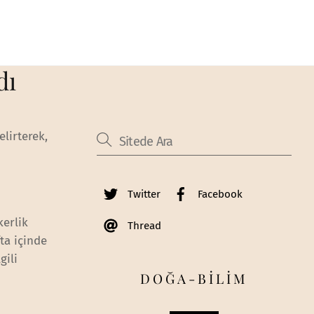
dı
lirterek,
Twitter
Facebook
kerlik
Thread
ta içinde
gili
DOĞA-BİLİM