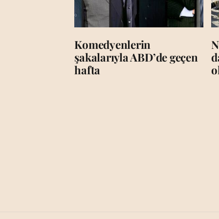
Komedyenlerin
N
şakalarıyla ABD’de geçen
d
hafta
o