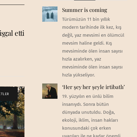
Summer is coming
Türümüzün 11 bin yıllık
modern tarihinde ilk kez, kış
şgal etti
değil, yaz mevsimi en ölümcül
mevsim haline geldi. Kış
mevsiminde ölen insan sayısı
hızla azalırken, yaz
mevsiminde ölen insan sayısı
hızla yükseliyor.
‘Her şey her şeyle irtibatlı’
ETLER
19. yüzyılın en ünlü bilim
insanıydı. Sonra bütün
dünyada unutuldu. Doğa,
ekoloji, iklim, insan hakları
konusundaki çok erken
uyarıları ile ne kadar önemli