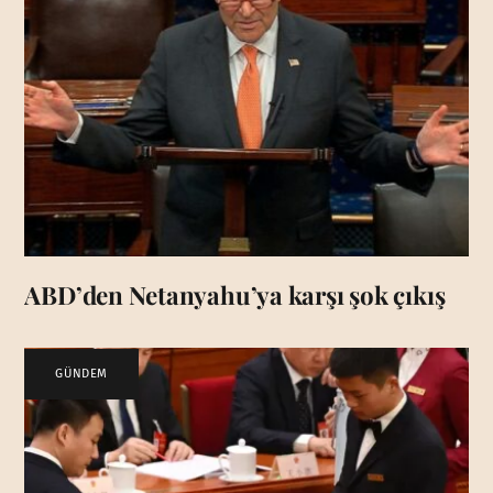
ABD’den Netanyahu’ya karşı şok çıkış
GÜNDEM