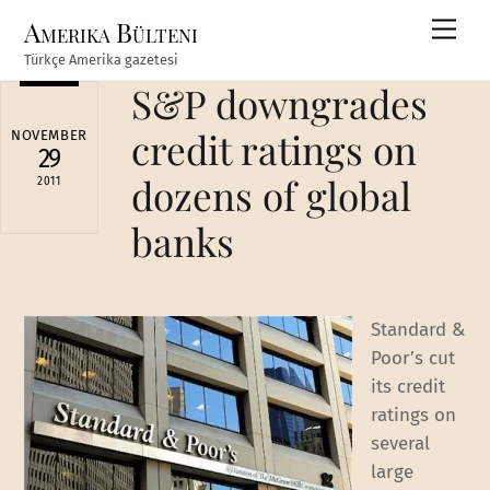
Skip
Amerika Bülteni
Men
to
Türkçe Amerika gazetesi
content
S&P downgrades
credit ratings on
NOVEMBER
29
dozens of global
2011
banks
Standard &
Poor’s cut
its credit
ratings on
several
large