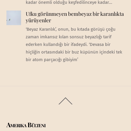
kadar önemli olduğu keşfedilinceye kadar...
Ufku görünmeyen bembeyaz bir karanlıkta
yürüyenler
‘Beyaz Karanlık’, onun, bu kıtada görüşü çoğu
zaman imkansız kılan sonsuz beyazlığı tarif
ederken kullandığı bir ifadeydi. ‘Devasa bir
hiçliğin ortasındaki bir buz küpünün içindeki tek
bir atom parçacığı gibiyim’
Back
To
Top
Amerika Bülteni