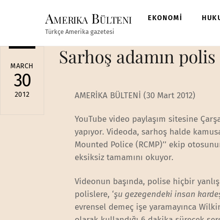
Skip
Amerika Bülteni
to
EKONOMİ
HUK
content
Türkçe Amerika gazetesi
Sarhoş adamın polis
MARCH
30
2012
AMERİKA BÜLTENİ (30 Mart 2012)
YouTube video paylaşım sitesine Çarş
yapıyor. Videoda, sarhoş halde kamus
Mounted Police (RCMP)’’ ekip otosunu
eksiksiz tamamını okuyor.
Videonun başında, polise hiçbir yanlı
polislere, ‘
şu gezegendeki insan kardeş
evrensel demeç işe yaramayınca Wilk
olarak kullandığı 6 dakika sürecek ser