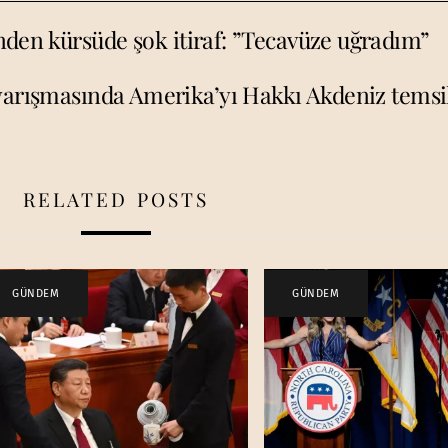
den kürsüde şok itiraf: ”Tecavüze uğradım”
yarışmasında Amerika’yı Hakkı Akdeniz temsi
RELATED POSTS
GÜNDEM
GÜNDEM