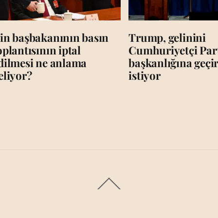
in başbakanının basın
Trump, gelinini
oplantısının iptal
Cumhuriyetçi Par
dilmesi ne anlama
başkanlığına geç
eliyor?
istiyor
Back
To
Top