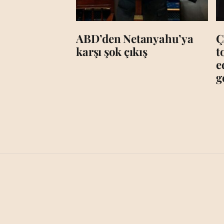
ABD’den Netanyahu’ya
Ç
karşı şok çıkış
t
e
g