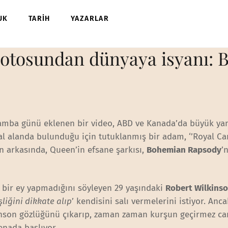
UK
TARİH
YAZARLAR
 otosundan dünyaya isyanı:
amba günü eklenen bir video, ABD ve Kanada’da büyük ya
al alanda bulunduğu için tutuklanmış bir adam, ‘’Royal C
n arkasında, Queen’in efsane şarkısı,
Bohemian Rapsody
’
ş bir ey yapmadığını söyleyen 29 yaşındaki
Robert Wilkins
liğini dikkate alıp
’ kendisini salı vermelerini istiyor. Anc
inson gözlüğünü çıkarıp, zaman zaman kurşun geçirmez ca
enada başlıyor.