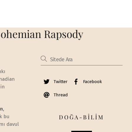
 Bohemian Rapsody
nkı
anadian
Twitter
Facebook
nin
Thread
on
,
DOĞA-BİLİM
ak bu
mı davul