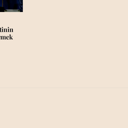
tinin
irmek