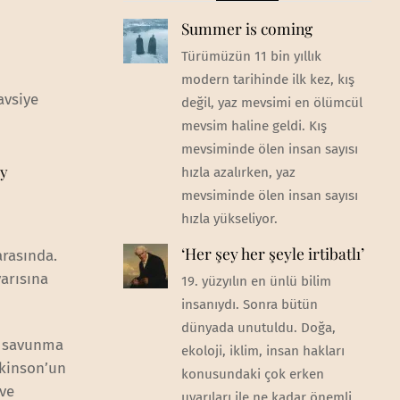
Summer is coming
Türümüzün 11 bin yıllık
modern tarihinde ilk kez, kış
avsiye
değil, yaz mevsimi en ölümcül
mevsim haline geldi. Kış
mevsiminde ölen insan sayısı
ly
hızla azalırken, yaz
mevsiminde ölen insan sayısı
hızla yükseliyor.
‘Her şey her şeyle irtibatlı’
arasında.
arısına
19. yüzyılın en ünlü bilim
insanıydı. Sonra bütün
dünyada unutuldu. Doğa,
e savunma
ekoloji, iklim, insan hakları
lkinson’un
konusundaki çok erken
ve
uyarıları ile ne kadar önemli