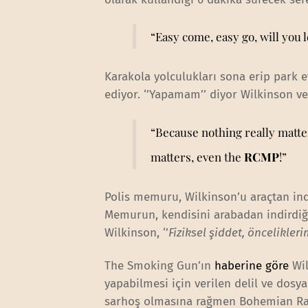
“Easy come, easy go, will you l
Karakola yolculukları sona erip park e
ediyor. ‘’Yapamam’’ diyor Wilkinson ve
“Because nothing really matter
matters, even the
RCMP
!”
Polis memuru, Wilkinson’u araçtan indi
Memurun, kendisini arabadan indirdi
Wilkinson, ‘’
Fiziksel şiddet, öncelikler
The Smoking Gun’ın
haberine göre
Wil
yapabilmesi için verilen delil ve dos
sarhoş olmasına rağmen Bohemian Rap