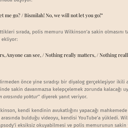
et me go? / Bismilah! No, we will not let you go!”
ttikleri sırada, polis memuru Wilkinson’a sakin olmasını t
 ekliyor:
s, Anyone can see, / Nothing really matters, / Nothing real
rmeden önce yine sıradışı bir diyalog gerçekleşiyor ikili 
ğinde sakin davanmazsa kelepçelemek zorunda kalacağı uy
im arasında yoktur
’’ diyerek yanıt veriyor.
kinson, kendi kendinin avukatlığını yapacağı mahkemed
ya arasında bulduğu videoyu, kendisi YouTube’a yükledi. Wi
sody’i eksiksiz okuyabilmesi ve polis memurunun sakin 