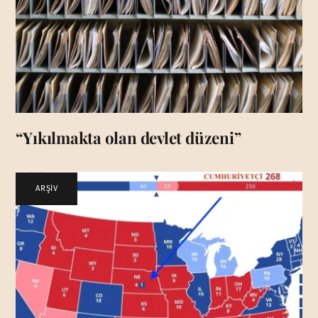
“Yıkılmakta olan devlet düzeni”
ARŞİV