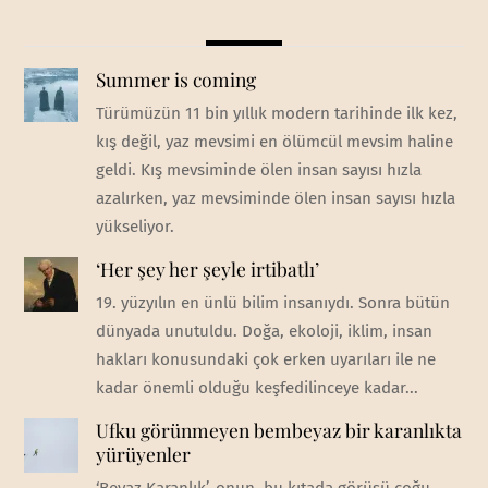
Summer is coming
Türümüzün 11 bin yıllık modern tarihinde ilk kez,
kış değil, yaz mevsimi en ölümcül mevsim haline
geldi. Kış mevsiminde ölen insan sayısı hızla
azalırken, yaz mevsiminde ölen insan sayısı hızla
yükseliyor.
‘Her şey her şeyle irtibatlı’
19. yüzyılın en ünlü bilim insanıydı. Sonra bütün
dünyada unutuldu. Doğa, ekoloji, iklim, insan
hakları konusundaki çok erken uyarıları ile ne
kadar önemli olduğu keşfedilinceye kadar...
Ufku görünmeyen bembeyaz bir karanlıkta
yürüyenler
‘Beyaz Karanlık’, onun, bu kıtada görüşü çoğu