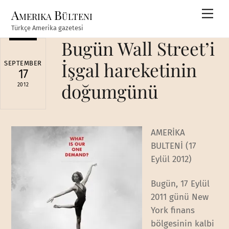
Skip
Amerika Bülteni
Men
to
Türkçe Amerika gazetesi
content
Bugün Wall Street’i
İşgal hareketinin
SEPTEMBER
17
doğumgünü
2012
AMERİKA
BULTENİ (17
Eylül 2012)
Bugün, 17 Eylül
2011 günü New
York finans
bölgesinin kalbi