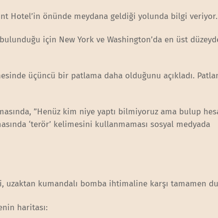
ont Hotel’in önünde meydana geldiği yolunda bilgi veriyor.
 bulunduğu için New York ve Washington’da en üst düzeyd
esinde üçüncü bir patlama daha olduğunu açıkladı. Patla
masında, ”Henüz kim niye yaptı bilmiyoruz ama bulup hes
amasında ‘terör’ kelimesini kullanmaması sosyal medyada
leri, uzaktan kumandalı bomba ihtimaline karşı tamamen d
nin haritası: