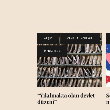
ARŞİV
,
CEMAL TUNCDEMİR
,
MANŞETLER
“Yıkılmakta olan devlet
S
düzeni”
m