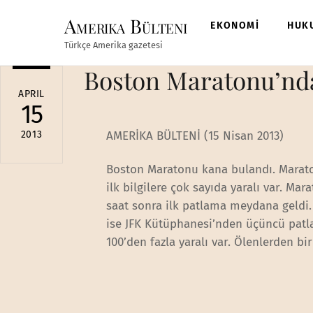
Skip
Amerika Bülteni
to
EKONOMİ
HUK
content
Türkçe Amerika gazetesi
Boston Maratonu’nda
APRIL
15
2013
AMERİKA BÜLTENİ (15 Nisan 2013)
Boston Maratonu kana bulandı. Maraton
ilk bilgilere çok sayıda yaralı var. Ma
saat sonra ilk patlama meydana geldi.
ise JFK Kütüphanesi’nden üçüncü patla
100’den fazla yaralı var. Ölenlerden bi