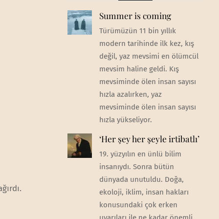
Summer is coming
Türümüzün 11 bin yıllık
modern tarihinde ilk kez, kış
değil, yaz mevsimi en ölümcül
mevsim haline geldi. Kış
mevsiminde ölen insan sayısı
hızla azalırken, yaz
mevsiminde ölen insan sayısı
hızla yükseliyor.
‘Her şey her şeyle irtibatlı’
19. yüzyılın en ünlü bilim
insanıydı. Sonra bütün
dünyada unutuldu. Doğa,
ğırdı.
ekoloji, iklim, insan hakları
konusundaki çok erken
uyarıları ile ne kadar önemli