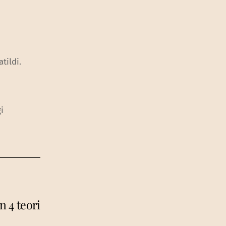
tildi.
i
 4 teori