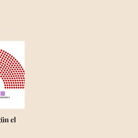
ün el