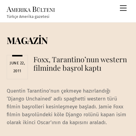
Skip
Amerika Bülteni
Men
to
Türkçe Amerika gazetesi
content
MAGAZİN
Foxx, Tarantino’nun western
JUNE 22,
filminde başrol kaptı
2011
Quentin Tarantino’nun çekmeye hazırlandığı
‘Django Unchained’ adlı spaghetti western türü
filmin başrolleri kesinleşmeye başladı. Jamie Foxx
filmin başrolündeki köle Django rolünü kapan isim
olarak ikinci Oscar’ının da kapısını araladı.