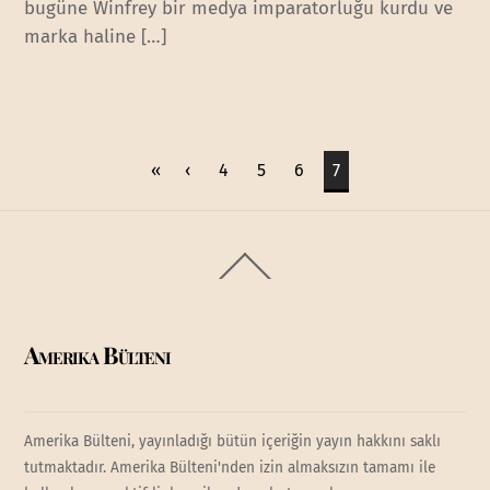
bugüne Winfrey bir medya imparatorluğu kurdu ve
marka haline […]
«
‹
4
5
6
7
Back
To
Top
Amerika Bülteni
Amerika Bülteni, yayınladığı bütün içeriğin yayın hakkını saklı
tutmaktadır. Amerika Bülteni'nden izin almaksızın tamamı ile