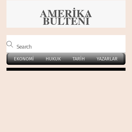
Skip
AMERİKA
to
BÜLTENİ
content
EKONOMİ
HUKUK
TARİH
YAZARLAR