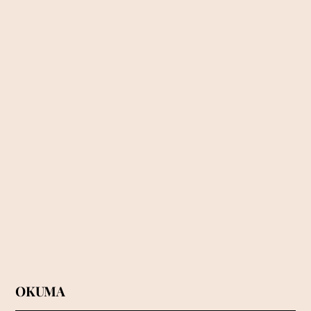
İki Amerika’nın siyasi
savaşının tarihine bir yolculuk
– 2
OKUMA