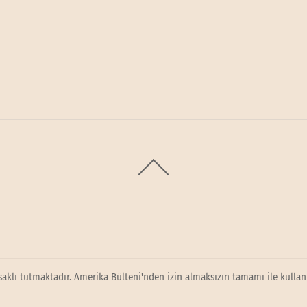
Back
To
Top
saklı tutmaktadır. Amerika Bülteni'nden izin almaksızın tamamı ile kullanı