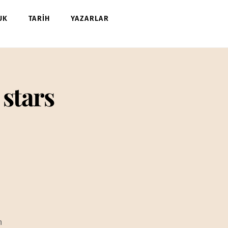
UK
TARİH
YAZARLAR
 stars
m