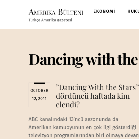
Skip
Amerika Bülteni
to
EKONOMİ
HUK
content
Türkçe Amerika gazetesi
Dancing with the
”Dancing With the Stars”
OCTOBER
dördüncü haftada kim
12, 2011
elendi?
ABC kanalındaki 13’ncü sezonunda da
Amerikan kamuoyunun en çok ilgi gösterdiği
televizyon programlarından biri olmaya deva