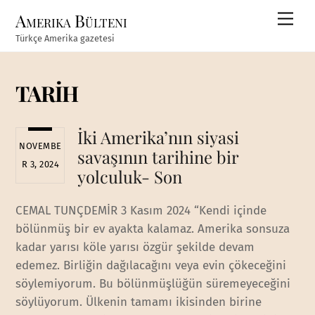
Skip
Amerika Bülteni
Men
to
Türkçe Amerika gazetesi
content
TARİH
İki Amerika’nın siyasi
NOVEMBE
savaşının tarihine bir
R 3, 2024
yolculuk- Son
CEMAL TUNÇDEMİR 3 Kasım 2024 “Kendi içinde
bölünmüş bir ev ayakta kalamaz. Amerika sonsuza
kadar yarısı köle yarısı özgür şekilde devam
edemez. Birliğin dağılacağını veya evin çökeceğini
söylemiyorum. Bu bölünmüşlüğün süremeyeceğini
söylüyorum. Ülkenin tamamı ikisinden birine