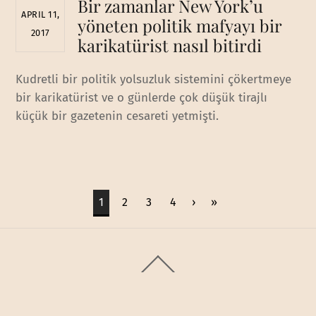
Bir zamanlar New York’u
APRIL 11,
yöneten politik mafyayı bir
2017
karikatürist nasıl bitirdi
Kudretli bir politik yolsuzluk sistemini çökertmeye
bir karikatürist ve o günlerde çok düşük tirajlı
küçük bir gazetenin cesareti yetmişti.
1
2
3
4
›
»
Back
To
Top