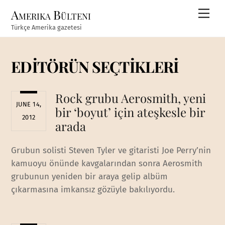
Skip
Amerika Bülteni
Men
to
Türkçe Amerika gazetesi
content
EDİTÖRÜN SEÇTİKLERİ
Rock grubu Aerosmith, yeni
JUNE 14,
bir ‘boyut’ için ateşkesle bir
2012
arada
Grubun solisti Steven Tyler ve gitaristi Joe Perry’nin
kamuoyu önünde kavgalarından sonra Aerosmith
grubunun yeniden bir araya gelip albüm
çıkarmasına imkansız gözüyle bakılıyordu.