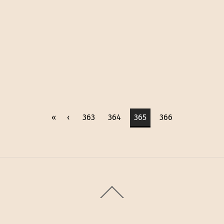
«
‹
363
364
365
366
Back
To
Top