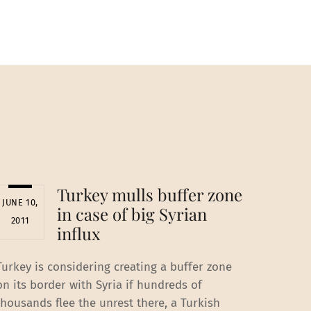
Turkey mulls buffer zone
JUNE 10,
in case of big Syrian
2011
influx
Turkey is considering creating a buffer zone
on its border with Syria if hundreds of
thousands flee the unrest there, a Turkish