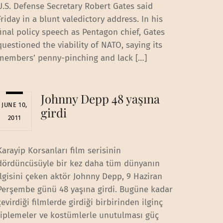
U.S. Defense Secretary Robert Gates said
Friday in a blunt valedictory address. In his
final policy speech as Pentagon chief, Gates
questioned the viability of NATO, saying its
members’ penny-pinching and lack […]
Johnny Depp 48 yaşına
JUNE 10,
girdi
2011
Karayip Korsanları film serisinin
dördüncüsüyle bir kez daha tüm dünyanın
ilgisini çeken aktör Johnny Depp, 9 Haziran
Perşembe günü 48 yaşına girdi. Bugüne kadar
çevirdiği filmlerde girdiği birbirinden ilginç
tiplemeler ve kostümlerle unutulması güç