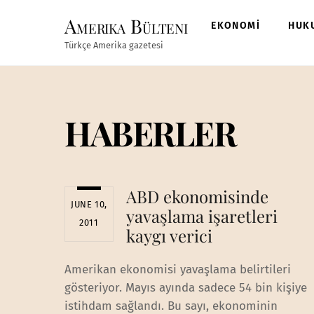
Skip
Amerika Bülteni
to
EKONOMİ
HUK
content
Türkçe Amerika gazetesi
HABERLER
ABD ekonomisinde
JUNE 10,
yavaşlama işaretleri
2011
kaygı verici
Amerikan ekonomisi yavaşlama belirtileri
gösteriyor. Mayıs ayında sadece 54 bin kişiye
istihdam sağlandı. Bu sayı, ekonominin