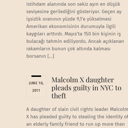
istihdam alanında son sekiz ayın en düşük
seviyesine gerilediğini gösteriyor. Geçen ay
işsizlik oranının yüzde 9,1’e yükselmesi
Amerikan ekonomisinin durumuyla ilgili
kaygıları arttırdı. Mayıs’ta 150 bin kişinin iş
bulacağı tahmin ediliyordu. Ancak açıklanan
rakamların bunun çok altında kalması
borsanın […]
Malcolm X daughter
JUNE 10,
pleads guilty in NYC to
2011
theft
A daughter of slain civil rights leader Malcol
X has pleaded guilty to stealing the identity o
an elderly family friend to run up more than