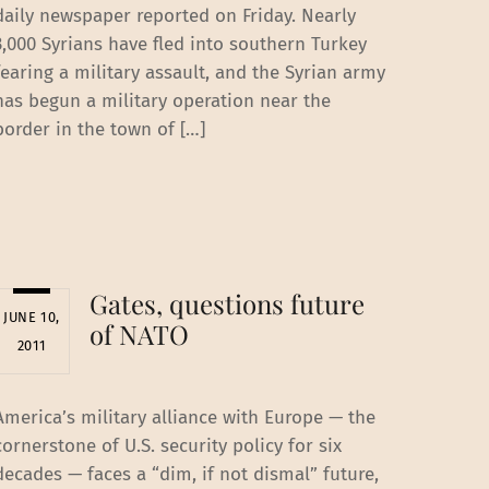
daily newspaper reported on Friday. Nearly
3,000 Syrians have fled into southern Turkey
fearing a military assault, and the Syrian army
has begun a military operation near the
border in the town of […]
Gates, questions future
JUNE 10,
of NATO
2011
America’s military alliance with Europe — the
cornerstone of U.S. security policy for six
decades — faces a “dim, if not dismal” future,