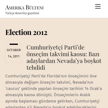
Skip
Amerika Bülteni
Men
to
Türkçe Amerika gazetesi
content
Election 2012
Cumhuriyetçi Parti’de
OCTOBER
önseçim takvimi kaosu: Bazı
14, 2011
adaylardan Nevada’ya boykot
tehdidi
Cumhuriyetçi Parti’de Florida’nın önseçimini öne
almasıyla değişen önseçim takvimi, Nevada’nın
‘caucus’ şeklinde yapılan önseçim tarihini 14 Ocak’a
almasıyla kaosa dönüştü. Önseçimlerin Aralık
ayında başlaması gündeme gelirken, Cumhuriyetçi
adaylardan 4’ü Nevada’yı boykot edebileceklerini