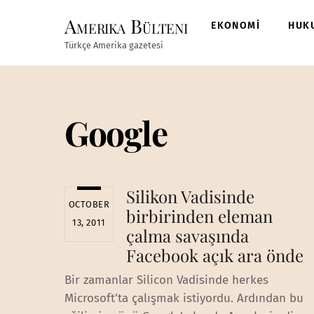
Skip
Amerika Bülteni
to
EKONOMİ
HUK
content
Türkçe Amerika gazetesi
Google
Silikon Vadisinde
OCTOBER
birbirinden eleman
13, 2011
çalma savaşında
Facebook açık ara önde
Bir zamanlar Silicon Vadisinde herkes
Microsoft’ta çalışmak istiyordu. Ardından bu