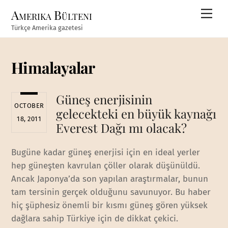
Skip
Amerika Bülteni
Men
to
Türkçe Amerika gazetesi
content
Himalayalar
Güneş enerjisinin
OCTOBER
gelecekteki en büyük kaynağı
18, 2011
Everest Dağı mı olacak?
Bugüne kadar güneş enerjisi için en ideal yerler
hep güneşten kavrulan çöller olarak düşünüldü.
Ancak Japonya’da son yapılan araştırmalar, bunun
tam tersinin gerçek olduğunu savunuyor. Bu haber
hiç şüphesiz önemli bir kısmı güneş gören yüksek
dağlara sahip Türkiye için de dikkat çekici.