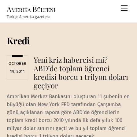
Skip
Amerika Bülteni
Men
to
Türkçe Amerika gazetesi
content
Kredi
Yeni kriz habercisi mi?
OCTOBER
ABD’de toplam öğrenci
19, 2011
kredisi borcu 1 trilyon doları
geçiyor
Amerikan Merkez Bankasını oluşturan 11 şubenin en
büyüğü olan New York FED tarafından Çarşamba
günü açıklanan rapora göre ABD’de öğrencilerin
toplam kredi borcu 2010 yılında ilk defa yıllık 100
milyar dolar sınırını geçti ve bu yıl toplam öğrenci
kredisi borcu 1 trilyon doları geçecek.