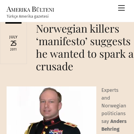
Skip
Amerika Bülteni
Men
to
Türkçe Amerika gazetesi
content
Norwegian killers
‘manifesto’ suggests
JULY
25
he wanted to spark a
2011
crusade
Experts
and
Norwegian
politicians
say
Anders
Behring