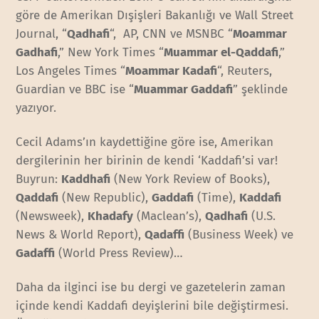
göre de Amerikan Dışişleri Bakanlığı ve Wall Street
Journal, “
Qadhafi
“, AP, CNN ve MSNBC “
Moammar
Gadhafi
,” New York Times “
Muammar el-Qaddafi
,”
Los Angeles Times “
Moammar Kadafi
“, Reuters,
Guardian ve BBC ise “
Muammar Gaddafi
” şeklinde
yazıyor.
Cecil Adams’ın kaydettiğine göre ise, Amerikan
dergilerinin her birinin de kendi ‘Kaddafi’si var!
Buyrun:
Kaddhafi
(New York Review of Books),
Qaddafi
(New Republic),
Gaddafi
(Time),
Kaddafi
(Newsweek),
Khadafy
(Maclean’s),
Qadhafi
(U.S.
News & World Report),
Qadaffi
(Business Week) ve
Gadaffi
(World Press Review)…
Daha da ilginci ise bu dergi ve gazetelerin zaman
içinde kendi Kaddafi deyişlerini bile değiştirmesi.