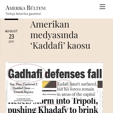
Skip
Amerika Bülteni
Men
to
Türkçe Amerika gazetesi
content
Amerikan
medyasında
AUGUST
23
‘Kaddafi’ kaosu
2011