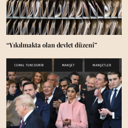
“Yıkılmakta olan devlet düzeni”
CEMAL TUNCDEMİR
,
MANŞET
,
MANŞETLER