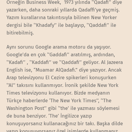
Örneğin Business Week, 1973 yılında ‘’Qadafi’’ diye
yazarken, daha sonraki yıllarda Qadaffi’ye geçmiş.
Yazım kurallarına takıntısıyla bilinen New Yorker
dergisi bile ‘’Khadafy’’ ile başlayıp, ‘’Qaddafi’’ ile
bitirebilmiş.
Aynı sorunu Google arama motoru da yaşıyor.
Google’da en çok ‘’Gaddafi’’ aratılmış, ardından,
‘’Kadafi’’ , ‘’Kaddafi’’ ve ‘’Qaddafi’’ geliyor. Al Jazeera
English ise, “Muamar AlQadafi.” diye yazıyor. Ancak
Arap televizyonu El Cezire spikerleri konuşurken
‘’Al’’ takısını kullanmıyor. İronik şekilde New York
Times televizyonu kullanıyor. Bizde medyanın
Türkçe haberlerde ‘The New York Times’’, ‘’The
Washington Post’’ gibi ‘’the’ ile yazması söylemesi
de buna benziyor. ‘The’ İngilizce yazıp
konuşuyorsanız kullanacağınız bir takı. Başka dilde
yazıp konuşuyorsanız özel isimlerde kullanmanız