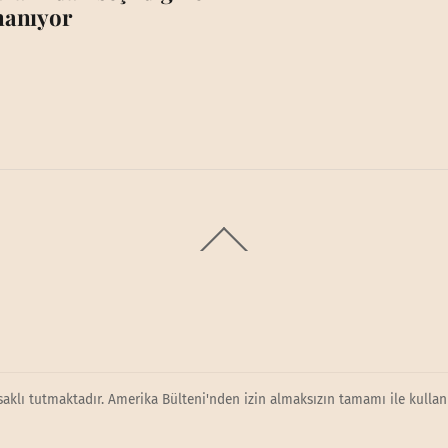
nanıyor
Back
To
Top
saklı tutmaktadır. Amerika Bülteni'nden izin almaksızın tamamı ile kullanı