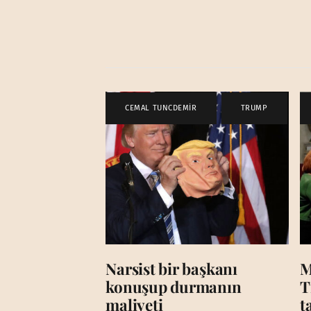
CEMAL TUNCDEMİR
,
TRUMP
Narsist bir başkanı
M
konuşup durmanın
T
maliyeti
t