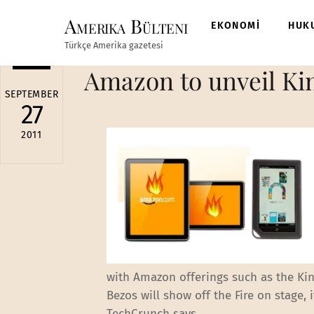
Skip
Amerika Bülteni
to
EKONOMİ
HUK
content
Türkçe Amerika gazetesi
Amazon to unveil Ki
SEPTEMBER
27
2011
with Amazon offerings such as the Ki
Bezos will show off the Fire on stage,
TechCrunch says.