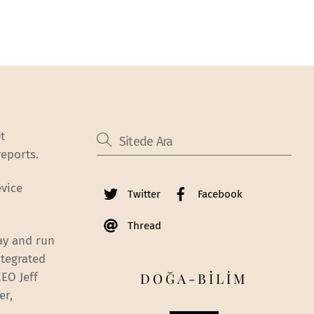
t
eports.
vice
Twitter
Facebook
Thread
lay and run
ntegrated
DOĞA-BİLİM
EO Jeff
er,