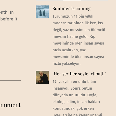
Summer is coming
nth. In
Türümüzün 11 bin yıllık
before it
modern tarihinde ilk kez, kış
değil, yaz mevsimi en ölümcül
mevsim haline geldi. Kış
mevsiminde ölen insan sayısı
hızla azalırken, yaz
mevsiminde ölen insan sayısı
hızla yükseliyor.
‘Her şey her şeyle irtibatlı’
19. yüzyılın en ünlü bilim
insanıydı. Sonra bütün
dünyada unutuldu. Doğa,
ekoloji, iklim, insan hakları
Monument
konusundaki çok erken
uyarıları ile ne kadar önemli