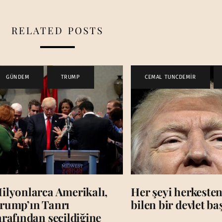
RELATED POSTS
GÜNDEM
,
TRUMP
CEMAL TUNCDEMİR
,
ilyonlarca Amerikalı,
Her şeyi herkesten
rump’ın Tanrı
bilen bir devlet b
arafından seçildiğine