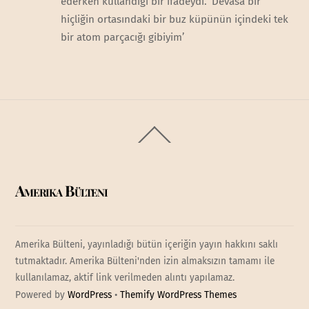
ederken kullandığı bir ifadeydi. ‘Devasa bir
hiçliğin ortasındaki bir buz küpünün içindeki tek
bir atom parçacığı gibiyim’
Back
To
Top
Amerika Bülteni
Amerika Bülteni, yayınladığı bütün içeriğin yayın hakkını saklı
tutmaktadır. Amerika Bülteni'nden izin almaksızın tamamı ile
kullanılamaz, aktif link verilmeden alıntı yapılamaz.
Powered by
WordPress
•
Themify WordPress Themes