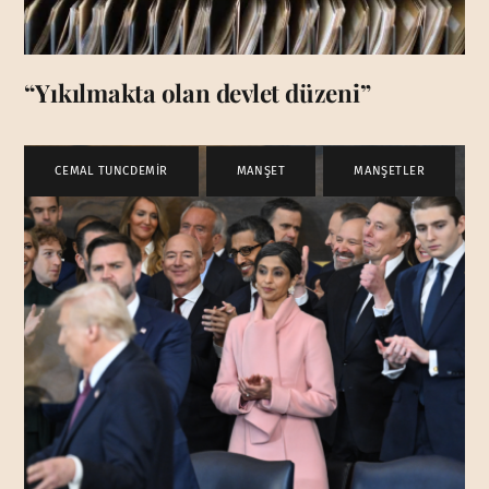
“Yıkılmakta olan devlet düzeni”
CEMAL TUNCDEMİR
,
MANŞET
,
MANŞETLER