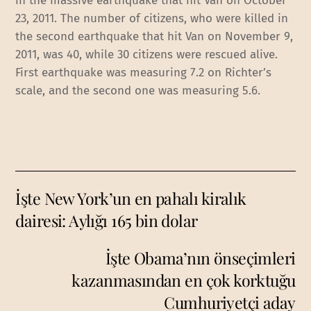
in the massive earthquake that hit Van on October
23, 2011. The number of citizens, who were killed in
the second earthquake that hit Van on November 9,
2011, was 40, while 30 citizens were rescued alive.
First earthquake was measuring 7.2 on Richter’s
scale, and the second one was measuring 5.6.
İşte New York’un en pahalı kiralık
dairesi: Aylığı 165 bin dolar
İşte Obama’nın önseçimleri
kazanmasından en çok korktuğu
Cumhuriyetçi aday