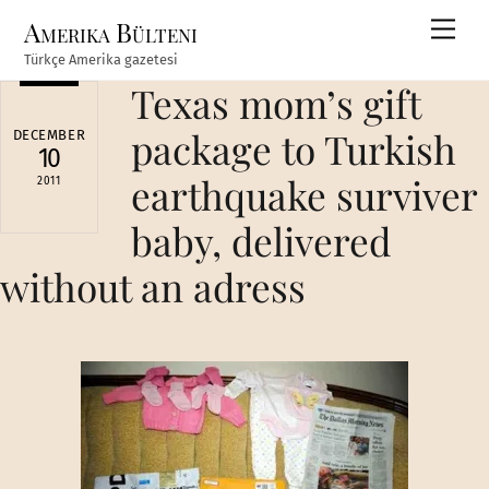
Skip
Amerika Bülteni
Men
to
Türkçe Amerika gazetesi
content
Texas mom’s gift
package to Turkish
DECEMBER
10
earthquake surviver
2011
baby, delivered
without an adress