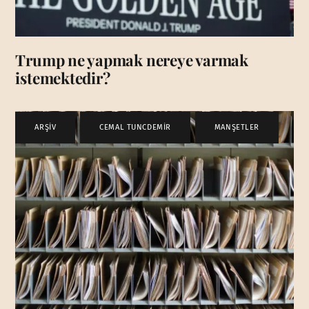
Trump ne yapmak nereye varmak
istemektedir?
ARŞİV
,
CEMAL TUNCDEMİR
,
MANŞETLER