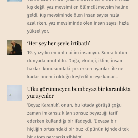
kış değil, yaz mevsimi en ölümcül mevsim haline
geldi. Kış mevsiminde ölen insan sayısı hızla
azalırken, yaz mevsiminde ölen insan sayısı hızla
yükseliyor.
‘Her şey her şeyle irtibatlı’
19. yüzyılın en ünlü bilim insanıydı. Sonra bütün
dünyada unutuldu. Doğa, ekoloji, iklim, insan
hakları konusundaki çok erken uyarıları ile ne
kadar önemli olduğu keşfedilinceye kadar...
Ufku görünmeyen bembeyaz bir karanlıkta
yürüyenler
‘Beyaz Karanlık’, onun, bu kıtada görüşü çoğu
zaman imkansız kılan sonsuz beyazlığı tarif
ederken kullandığı bir ifadeydi. ‘Devasa bir
hiçliğin ortasındaki bir buz küpünün içindeki tek
bir atom parçacığı gibiyim’