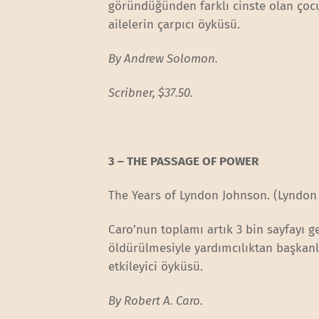
göründüğünden farklı cinste olan çocu
ailelerin çarpıcı öyküsü.
By Andrew Solomon.
Scribner, $37.50.
3 – THE PASSAGE OF POWER
The Years of Lyndon Johnson. (Lyndon J
Caro’nun toplamı artık 3 bin sayfayı 
öldürülmesiyle yardımcılıktan başkanlı
etkileyici öyküsü.
By Robert A. Caro.