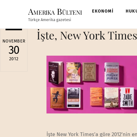
Skip
Amerika Bülteni
to
EKONOMİ
HUK
content
Türkçe Amerika gazetesi
İşte, New York Times’
NOVEMBER
30
2012
İşte New York Times’a göre 2012’nin en 