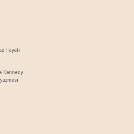
az Hayatı
te Kennedy
 yazması