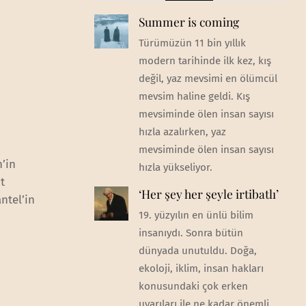
Summer is coming
Türümüzün 11 bin yıllık
modern tarihinde ilk kez, kış
değil, yaz mevsimi en ölümcül
mevsim haline geldi. Kış
mevsiminde ölen insan sayısı
hızla azalırken, yaz
mevsiminde ölen insan sayısı
’in
hızla yükseliyor.
t
‘Her şey her şeyle irtibatlı’
ntel’in
19. yüzyılın en ünlü bilim
insanıydı. Sonra bütün
dünyada unutuldu. Doğa,
ekoloji, iklim, insan hakları
konusundaki çok erken
uyarıları ile ne kadar önemli