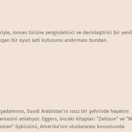
riyle, roman türüne zenginletirici ve derinleştirici bir yeni
oluşan bir oyun seti kutusunu andırması bundan.
şadamının, Suudi Arabistan’ın ıssız bir şehrinde hayatını
emesini anlatıyor. Eggers, önceki kitapları “Zeitoun” ve “W
lesman” öyküsünü, Amerika’nın uluslararası konumunda