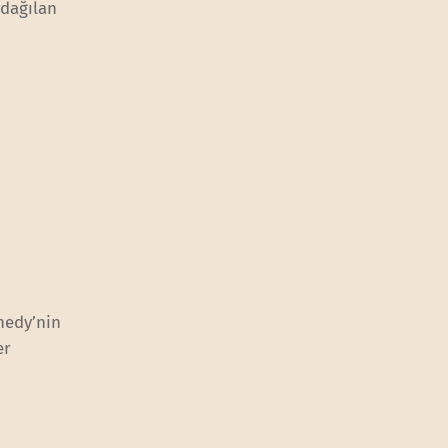
 dağılan
nedy’nin
er