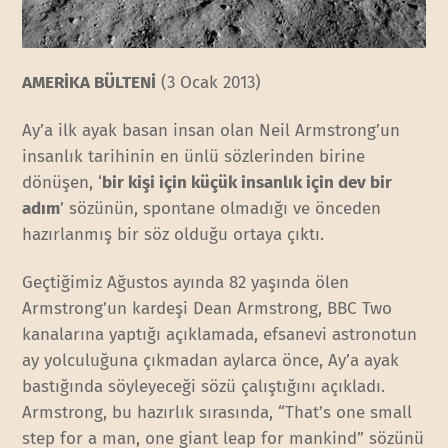
AMERİKA BÜLTENİ
(3 Ocak 2013)
Ay’a ilk ayak basan insan olan Neil Armstrong’un
insanlık tarihinin en ünlü sözlerinden birine
dönüşen, ‘
bir kişi için küçük insanlık için dev bir
adım
’ sözünün, spontane olmadığı ve önceden
hazırlanmış bir söz olduğu ortaya çıktı.
Geçtiğimiz Ağustos ayında 82 yaşında ölen
Armstrong’un kardeşi Dean Armstrong, BBC Two
kanalarına yaptığı açıklamada, efsanevi astronotun
ay yolculuğuna çıkmadan aylarca önce, Ay’a ayak
bastığında söyleyeceği sözü çalıştığını açıkladı.
Armstrong, bu hazırlık sırasında, “That’s one small
step for a man, one giant leap for mankind” sözünü