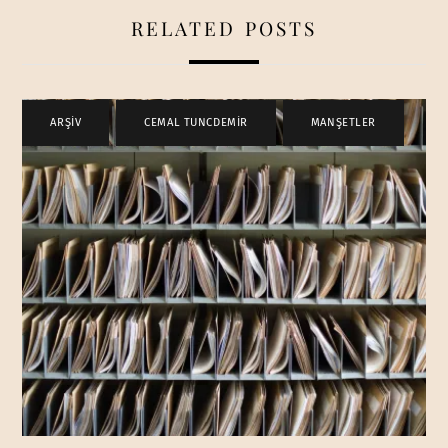
RELATED POSTS
ARŞİV
,
CEMAL TUNCDEMİR
,
MANŞETLER