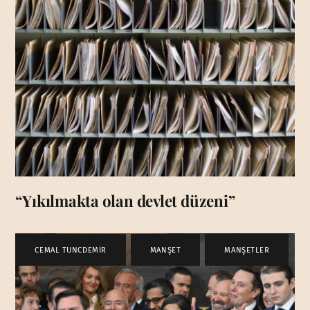
“Yıkılmakta olan devlet düzeni”
CEMAL TUNCDEMİR
,
MANŞET
,
MANŞETLER