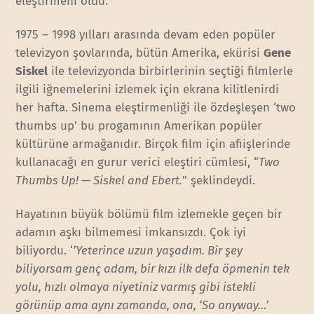
eleştirmeni oldu.
1975 – 1998 yılları arasında devam eden popüler
televizyon şovlarında, bütün Amerika, ekürisi
Gene
Siskel
ile televizyonda birbirlerinin seçtiği filmlerle
ilgili iğnemelerini izlemek için ekrana kilitlenirdi
her hafta. Sinema eleştirmenliği ile özdeşleşen ‘two
thumbs up’ bu progamının Amerikan popüler
kültürüne armağanıdır. Birçok film için afiişlerinde
kullanacağı en gurur verici eleştiri cümlesi, “
Two
Thumbs Up! — Siskel and Ebert.
” şeklindeydi.
Hayatının büyük bölümü film izlemekle geçen bir
adamın aşkı bilmemesi imkansızdı. Çok iyi
biliyordu. ‘
’Yeterince uzun yaşadım. Bir şey
biliyorsam genç adam, bir kızı ilk defa öpmenin tek
yolu, hızlı olmaya niyetiniz varmış gibi istekli
görünüp ama aynı zamanda, ona, ‘So anyway…’