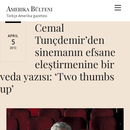
Skip
Amerika Bülteni
Men
to
Türkçe Amerika gazetesi
content
Cemal
Tunçdemir’den
APRIL
5
sinemanın efsane
2013
eleştirmenine bir
veda yazısı: ‘Two thumbs
up’