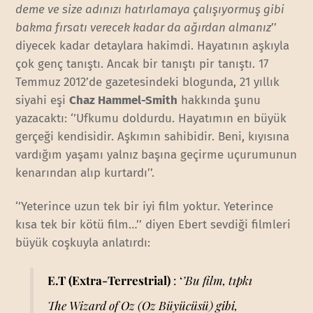
deme ve size adınızı hatırlamaya çalışıyormuş gibi
bakma fırsatı verecek kadar da ağırdan almanız
’’
diyecek kadar detaylara hakimdi. Hayatının aşkıyla
çok genç tanıştı. Ancak bir tanıştı pir tanıştı. 17
Temmuz 2012’de gazetesindeki blogunda, 21 yıllık
siyahi eşi
Chaz Hammel-Smith
hakkında şunu
yazacaktı: ‘’Ufkumu doldurdu. Hayatımın en büyük
gerçeği kendisidir. Aşkımın sahibidir. Beni, kıyısına
vardığım yaşamı yalnız başına geçirme uçurumunun
kenarından alıp kurtardı’’.
‘’Yeterince uzun tek bir iyi film yoktur. Yeterince
kısa tek bir kötü film…’’ diyen Ebert sevdiği filmleri
büyük coşkuyla anlatırdı:
E.T (Extra-Terrestrial)
: ‘
’Bu film, tıpkı
The Wizard of Oz (Oz Büyücüsü) gibi,