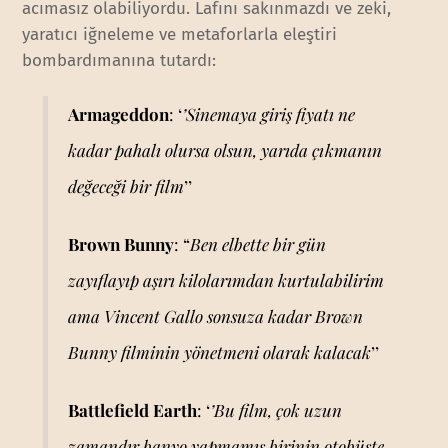
acımasız olabiliyordu. Lafını sakınmazdı ve zeki,
yaratıcı iğneleme ve metaforlarla eleştiri
bombardımanına tutardı:
Armageddon
: ‘
’Sinemaya giriş fiyatı ne
kadar pahalı olursa olsun, yarıda çıkmanın
değeceği bir film
’’
Brown Bunny
: “
Ben elbette bir gün
zayıflayıp aşırı kilolarımdan kurtulabilirim
ama Vincent Gallo sonsuza kadar Brown
Bunny filminin yönetmeni olarak kalacak
’’
Battlefield Earth
: ‘
’Bu film, çok uzun
zamandır banyo yapmamış birinin otobüste