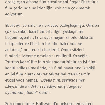
özdeşleşen efsane film eleştirmeni Roger Ebert’in o
film şeridinde ne izlediğini çok ama çok merak
ediyorum.
Ebert adı ve sinema nerdeyse özdeşleşmişti. Ona en
çok kızanlar, bazı filmlerle ilgili yaklaşımını
beğenmeyenler, tarzı uyuşmayanlar bile dikkatle
takip eder ve Ebert’in bir film hakkında ne
anlatacağını merakla beklerdi. Onun sözleri
filmlerin izlenme oranlarını etkilerdi. Örneğin,
‘Yurttaş Kane’ filminin sinema tarihinin en iyi filmi
kabul edilegelmesinde, bu filmi hayatında izlediği
en iyi film olarak tekrar tekrar belirten Ebert’in
etkisi yadsınamaz. ‘
’Büyük film, seyircide her
izleyişinde ilk defa seyrediyormuş duygusu
uyandıran filmdir
’’ derdi.
Son döneminde, Hollywood’u belgesellere yeteri