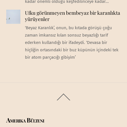
kadar önemli olduğu keşfedilinceye kadar...
Ufku görünmeyen bembeyaz bir karanlıkta
yürüyenler
‘Beyaz Karanlık’, onun, bu kıtada görüşü çoğu
zaman imkansız kılan sonsuz beyazlığı tarif
ederken kullandığı bir ifadeydi. ‘Devasa bir
hiçliğin ortasındaki bir buz küpünün içindeki tek
bir atom parçacığı gibiyim’
Back
To
Top
Amerika Bülteni