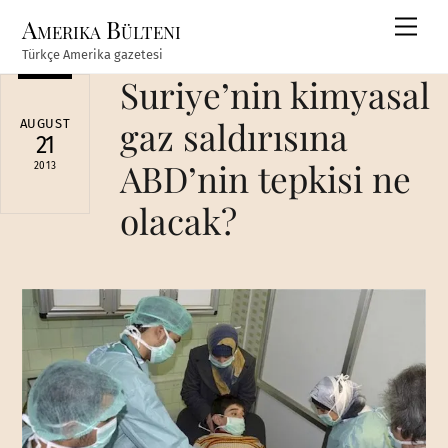
Skip
Amerika Bülteni
Men
to
Türkçe Amerika gazetesi
content
Suriye’nin kimyasal
gaz saldırısına
AUGUST
21
ABD’nin tepkisi ne
2013
olacak?