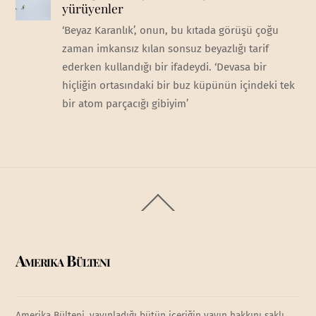
yürüyenler
‘Beyaz Karanlık’, onun, bu kıtada görüşü çoğu
zaman imkansız kılan sonsuz beyazlığı tarif
ederken kullandığı bir ifadeydi. ‘Devasa bir
hiçliğin ortasındaki bir buz küpünün içindeki tek
bir atom parçacığı gibiyim’
Back
To
Top
Amerika Bülteni
Amerika Bülteni, yayınladığı bütün içeriğin yayın hakkını saklı