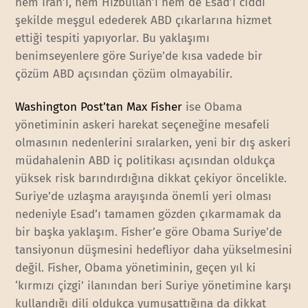
hem İran’ı, hem Hizbullah’ı hem de Esad’ı ciddi
şekilde meşgul edederek ABD çıkarlarına hizmet
ettiği tespiti yapıyorlar. Bu yaklaşımı
benimseyenlere göre Suriye’de kısa vadede bir
çözüm ABD açısından çözüm olmayabilir.
Washington Post’tan Max Fisher
ise Obama
yönetiminin askeri harekat seçeneğine mesafeli
olmasının nedenlerini sıralarken, yeni bir dış askeri
müdahalenin ABD iç politikası açısından oldukça
yüksek risk barındırdığına dikkat çekiyor öncelikle.
Suriye’de uzlaşma arayışında önemli yeri olması
nedeniyle Esad’ı tamamen gözden çıkarmamak da
bir başka yaklaşım. Fisher’e göre Obama Suriye’de
tansiyonun düşmesini hedefliyor daha yükselmesini
değil. Fisher, Obama yönetiminin, geçen yıl ki
‘kırmızı çizgi’ ilanından beri Suriye yönetimine karşı
kullandığı dili oldukça yumuşattığına da dikkat