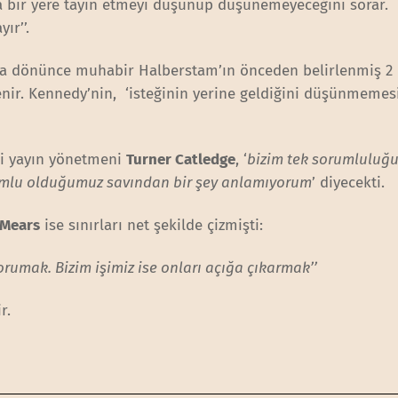
 bir yere tayin etmeyi düşünüp düşünemeyeceğini sorar.
ır’’.
a dönünce muhabir Halberstam’ın önceden belirlenmiş 2 
nir. Kennedy’nin, ‘isteğinin yerine geldiğini düşünmemesi
ki yayın yönetmeni
Turner Catledge
, ‘
bizim tek sorumluluğ
rumlu olduğumuz savından bir şey anlamıyorum
’ diyecekti.
 Mears
ise sınırları net şekilde çizmişti:
 korumak. Bizim işimiz ise onları açığa çıkarmak’’
r.