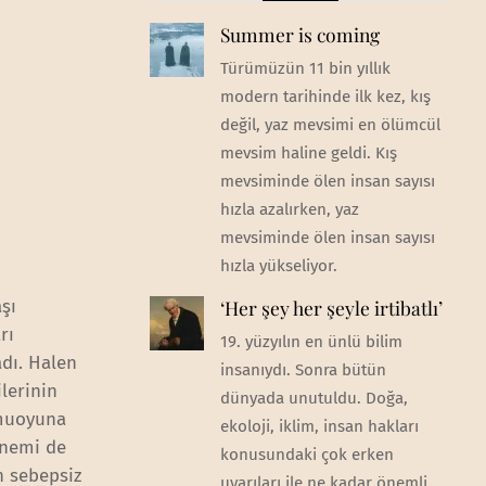
Summer is coming
Türümüzün 11 bin yıllık
modern tarihinde ilk kez, kış
değil, yaz mevsimi en ölümcül
mevsim haline geldi. Kış
mevsiminde ölen insan sayısı
hızla azalırken, yaz
mevsiminde ölen insan sayısı
hızla yükseliyor.
şı
‘Her şey her şeyle irtibatlı’
rı
19. yüzyılın en ünlü bilim
adı. Halen
insanıydı. Sonra bütün
lerinin
dünyada unutuldu. Doğa,
muoyuna
ekoloji, iklim, insan hakları
önemi de
konusundaki çok erken
n sebepsiz
uyarıları ile ne kadar önemli