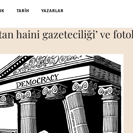
UK
TARİH
YAZARLAR
vatan haini gazeteciliği’ ve fo