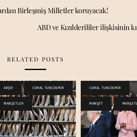
rdan Birleşmiş Milletler koruyacak!
ABD ve Kızılderililer ilişkisinin kı
RELATED POSTS
ARŞİV
,
CEMAL TUNCDEMİR
,
CEMAL TUNCDEMİR
,
MANŞETLER
MANŞET
,
MANŞET