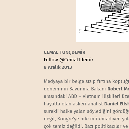
CEMAL TUNÇDEMİR
Follow @CemalTdemir
8 Aralık 2013
Medyaya bir belge sızıp fırtına koptu
döneminin Savunma Bakanı
Robert M
arasındaki ABD – Vietnam ilişkileri üze
hayatta olan askeri analist
Daniel Ells
sürekli halka yalan söylediğini gördü
değil, Kongre’ye bile mütemadiyen ya
çok temiz değildi. Bazı politikacılar v