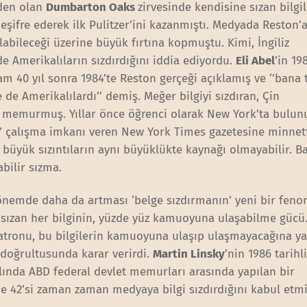
den olan
Dumbarton Oaks
zirvesinde kendisine sızan bilgil
deşifre ederek ilk Pulitzer’ini kazanmıştı. Medyada Reston’a
labileceği üzerine büyük fırtına kopmuştu. Kimi, İngiliz
 Amerikalıların sızdırdığını iddia ediyordu.
Eli Abel
’in 19
tam 40 yıl sonra 1984’te Reston gerçeği açıklamış ve ‘’bana 
e de Amerikalılardı’’ demiş. Meğer bilgiyi sızdıran, Çin
r memurmuş. Yıllar önce öğrenci olarak New York’ta bulun
’ çalışma imkanı veren New York Times gazetesine minnett
üyük sızıntıların aynı büyüklükte kaynağı olmayabilir. Ba
bilir sızma.
dönemde daha da artması ‘belge sızdırmanın’ yeni bir fen
sızan her bilginin, yüzde yüz kamuoyuna ulaşabilme gücü.
patronu, bu bilgilerin kamuoyuna ulaşıp ulaşmayacağına y
 doğrultusunda karar verirdi.
Martin Linsky
’nin 1986 tarihl
yılında ABD federal devlet memurları arasında yapılan bir
de 42’si zaman zaman medyaya bilgi sızdırdığını kabul etmi