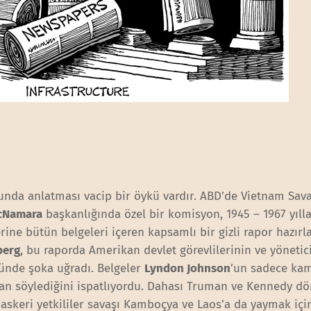
ğunda anlatması vacip bir öykü vardır. ABD’de Vietnam Sava
cNamara
başkanlığında özel bir komisyon, 1945 – 1967 yılla
rine bütün belgeleri içeren kapsamlı bir gizli rapor hazırl
berg
, bu raporda Amerikan devlet görevlilerinin ve yönetici
ğünde şoka uğradı. Belgeler
Lyndon Johnson
’un sadece ka
lan söylediğini ispatlıyordu. Dahası Truman ve Kennedy d
e askeri yetkililer savaşı Kamboçya ve Laos’a da yaymak içi