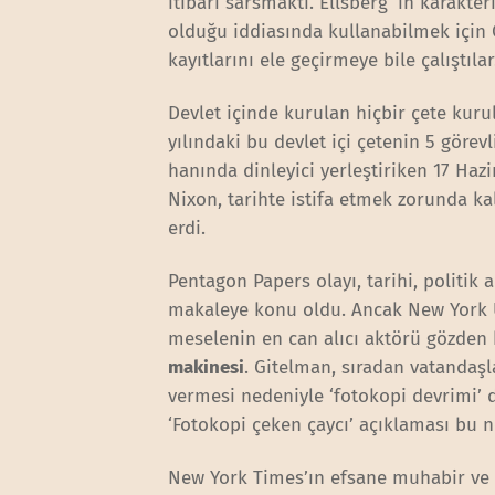
itibarı sarsmaktı. Ellsberg ‘in karakte
olduğu iddiasında kullanabilmek için Cal
kayıtlarını ele geçirmeye bile çalıştılar
Devlet içinde kurulan hiçbir çete kuru
yılındaki bu devlet içi çetenin 5 gör
hanında dinleyici yerleştiriken 17 Haz
Nixon, tarihte istifa etmek zorunda k
erdi.
Pentagon Papers olayı, tarihi, politik a
makaleye konu oldu. Ancak New York Ü
meselenin en can alıcı aktörü gözden 
makinesi
. Gitelman, sıradan vatandaşl
vermesi nedeniyle ‘fotokopi devrimi’ d
‘Fotokopi çeken çaycı’ açıklaması bu
New York Times’ın efsane muhabir ve 