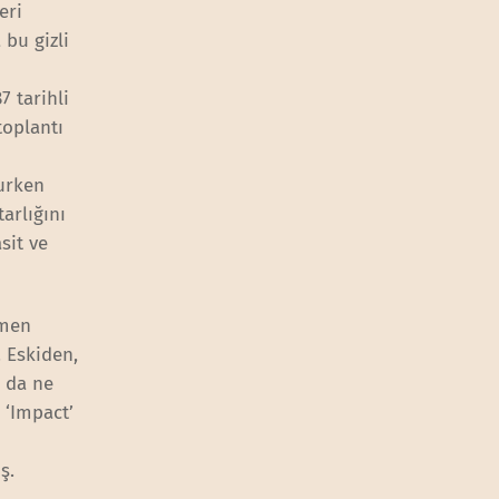
eri
 bu gizli
87 tarihli
toplantı
urken
arlığını
sit ve
omen
 Eskiden,
a da ne
i ‘Impact’
ş.