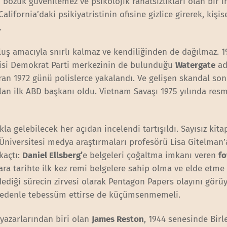
ri bozuk güvenilemez ve psikolojik rahatsızlıkları olan bir 
ifornia’daki psikiyatristinin ofisine gizlice girerek, kişise
.
luş amacıyla snırlı kalmaz ve kendiliğinden de dağılmaz. 1
evlisi Demokrat Parti merkezinin de bulunduğu
Watergate
adl
iran 1972 günü polislerce yakalandı. Ve gelişen skandal so
alan ilk ABD başkanı oldu. Vietnam Savaşı 1975 yılında re
kla gelebilecek her açıdan incelendi tartışıldı. Sayısız kita
niversitesi medya araştırmaları profesörü Lisa Gitelman’
kaçtı:
Daniel Ellsberg’
e belgeleri çoğaltma imkanı veren
fo
ara tarihte ilk kez remi belgelere sahip olma ve elde etme
ediği sürecin zirvesi olarak Pentagon Papers olayını görüy
 nedenle tebessüm ettirse de küçümsenmemeli.
yazarlarından biri olan
James Reston
, 1944 senesinde Bir