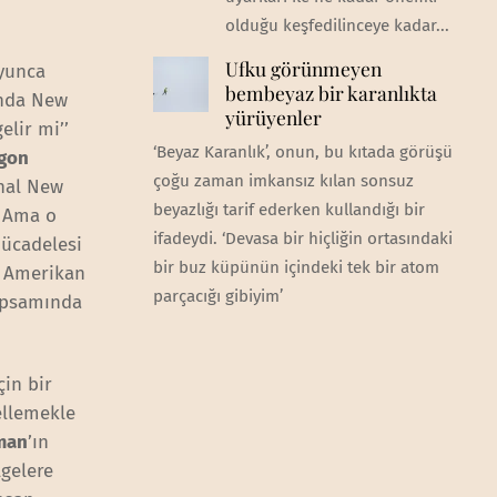
olduğu keşfedilinceye kadar...
Ufku görünmeyen
oyunca
bembeyaz bir karanlıkta
unda New
yürüyenler
elir mi’’
‘Beyaz Karanlık’, onun, bu kıtada görüşü
agon
çoğu zaman imkansız kılan sonsuz
hal New
beyazlığı tarif ederken kullandığı bir
. Ama o
ifadeydi. ‘Devasa bir hiçliğin ortasındaki
mücadelesi
bir buz küpünün içindeki tek bir atom
8 Amerikan
parçacığı gibiyim’
kapsamında
çin bir
ellemekle
man
’ın
gelere