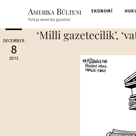
Skip
Amerika Bülteni
to
EKONOMİ
HUK
content
Türkçe Amerika gazetesi
‘Milli gazetecilik’, ‘
DECEMBER
8
2013