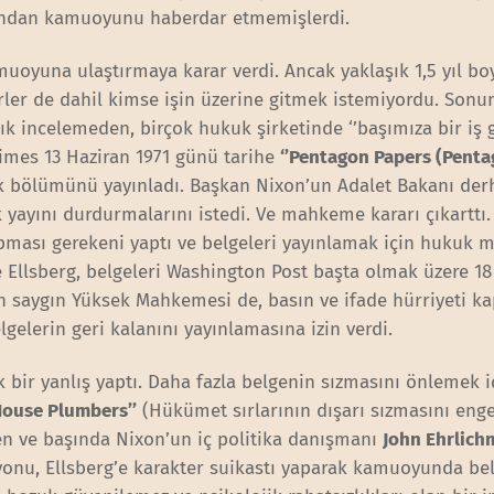
undan kamuoyunu haberdar etmemişlerdi.
muoyuna ulaştırmaya karar verdi. Ancak yaklaşık 1,5 yıl b
rler de dahil kimse işin üzerine gitmek istemiyordu. Son
lık incelemeden, birçok hukuk şirketinde ‘’başımıza bir iş g
mes 13 Haziran 1971 günü tarihe
‘’Pentagon Papers (Pent
k bölümünü yayınladı. Başkan Nixon’un Adalet Bakanı der
ek yayını durdurmalarını istedi. Ve mahkeme kararı çıkarttı
pması gerekeni yaptı ve belgeleri yayınlamak için hukuk 
ne Ellsberg, belgeleri Washington Post başta olmak üzere 1
in saygın Yüksek Mahkemesi de, basın ve ifade hürriyeti 
gelerin geri kalanını yayınlamasına izin verdi.
bir yanlış yaptı. Daha fazla belgenin sızmasını önlemek i
House Plumbers’’
(Hükümet sırlarının dışarı sızmasını eng
çen ve başında Nixon’un iç politika danışmanı
John Ehrlich
nu, Ellsberg’e karakter suikastı yaparak kamuoyunda bel