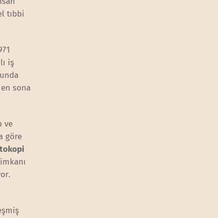
insan
l tıbbi
971
ı iş
nunda
smen sona
p ve
a göre
tokopi
 imkanı
or.
leşmiş