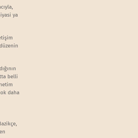
cıyla,
iyasi ya
letişim
 düzenin
dığının
ta belli
enetim
çok daha
Nazikçe,
ren