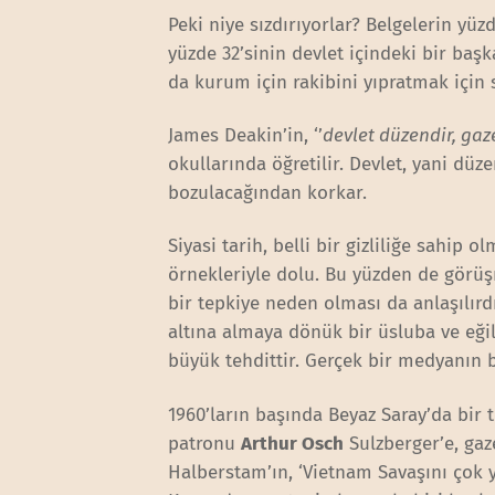
Peki niye sızdırıyorlar? Belgelerin yü
yüzde 32’sinin devlet içindeki bir baş
da kurum için rakibini yıpratmak için sı
James Deakin’in, ‘’
devlet düzendir, gaz
okullarında öğretilir. Devlet, yani düz
bozulacağından korkar.
Siyasi tarih, belli bir gizliliğe sahip
örnekleriyle dolu. Bu yüzden de görüşm
bir tepkiye neden olması da anlaşılırd
altına almaya dönük bir üsluba ve eğ
büyük tehdittir. Gerçek bir medyanın bü
1960’ların başında Beyaz Saray’da bir
patronu
Arthur Osch
Sulzberger’e, ga
Halberstam’ın, ‘Vietnam Savaşını çok yak