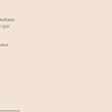
haftalık
 için’
umuz