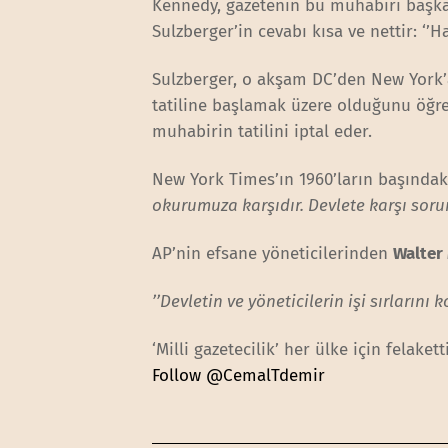
Kennedy, gazetenin bu muhabiri başka
Sulzberger’in cevabı kısa ve nettir: ‘’Hay
Sulzberger, o akşam DC’den New York’
tatiline başlamak üzere olduğunu öğre
muhabirin tatilini iptal eder.
New York Times’ın 1960’ların başında
okurumuza karşıdır. Devlete karşı so
AP’nin efsane yöneticilerinden
Walter
’’Devletin ve yöneticilerin işi sırlarını
‘Milli gazetecilik’ her ülke için felaketti
Follow @CemalTdemir