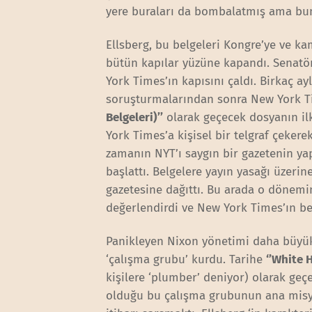
yere buraları da bombalatmış ama b
Ellsberg, bu belgeleri Kongre’ye ve ka
bütün kapılar yüzüne kapandı. Senatö
York Times’ın kapısını çaldı. Birkaç ay
soruşturmalarından sonra New York Ti
Belgeleri)’’
olarak geçecek dosyanın il
York Times’a kişisel bir telgraf çeker
zamanın NYT’ı saygın bir gazetenin ya
başlattı. Belgelere yayın yasağı üzeri
gazetesine dağıttı. Bu arada o dönem
değerlendirdi ve New York Times’ın bel
Panikleyen Nixon yönetimi daha büyük 
‘çalışma grubu’ kurdu. Tarihe
‘’White 
kişilere ‘plumber’ deniyor) olarak ge
olduğu bu çalışma grubunun ana misyo