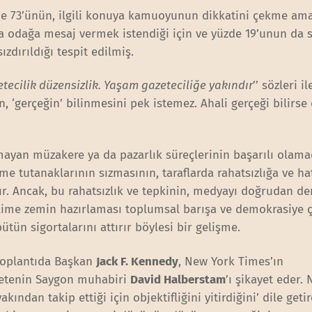
zde 73’ünün, ilgili konuya kamuoyunun dikkatini çekme ama
ka odağa mesaj vermek istendiği için ve yüzde 19’unun da s
zdırıldığı tespit edilmiş.
etecilik düzensizlik. Yaşam gazeteciliğe yakındır
’’ sözleri i
en, ‘gerçeğin’ bilinmesini pek istemez. Ahali gerçeği bilirse
 olmayan müzakere ya da pazarlık süreçlerinin başarılı olama
e tutanaklarının sızmasının, taraflarda rahatsızlığa ve hat
ır. Ancak, bu rahatsızlık ve tepkinin, medyayı doğrudan d
ilime zemin hazırlaması toplumsal barışa ve demokrasiye 
tün sigortalarını attırır böylesi bir gelişme.
 toplantıda Başkan
Jack F. Kennedy
, New York Times’ın
zetenin Saygon muhabiri
David Halberstam
’ı şikayet eder. 
ından takip ettiği için objektifliğini yitirdiğini’ dile geti