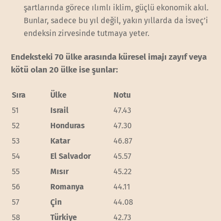
şartlarında görece ılımlı iklim, güçlü ekonomik akıl.
Bunlar, sadece bu yıl değil, yakın yıllarda da İsveç’i
endeksin zirvesinde tutmaya yeter.
Endeksteki 70 ülke arasında küresel imajı zayıf veya
kötü olan 20 ülke ise şunlar:
Sıra
Ülke
Notu
51
Israil
47.43
52
Honduras
47.30
53
Katar
46.87
54
El Salvador
45.57
55
Mısır
45.22
56
Romanya
44.11
57
Çin
44.08
58
Türkiye
42.73