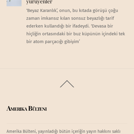
yürüyenler
‘Beyaz Karanlık’, onun, bu kıtada görüşü çoğu
zaman imkansız kılan sonsuz beyazlığı tarif
ederken kullandığı bir ifadeydi. ‘Devasa bir
hiçliğin ortasındaki bir buz küpünün içindeki tek
bir atom parçacığı gibiyim’
Back
To
Top
Amerika Bülteni
Amerika Bülteni, yayınladığı bütün içeriğin yayın hakkını saklı