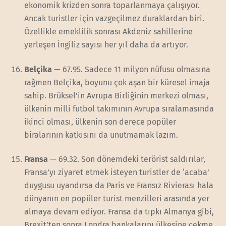
ekonomik krizden sonra toparlanmaya çalışıyor.
Ancak turistler için vazgeçilmez duraklardan biri.
Özellikle emeklilik sonrası Akdeniz sahillerine
yerleşen İngiliz sayısı her yıl daha da artıyor.
Belçika
— 67.95. Sadece 11 milyon nüfusu olmasına
rağmen Belçika, boyunu çok aşan bir küresel imaja
sahip. Brüksel’in Avrupa Birliğinin merkezi olması,
ülkenin milli futbol takımının Avrupa sıralamasında
ikinci olması, ülkenin son derece popüler
biralarının katkısını da unutmamak lazım.
Fransa
— 69.32. Son dönemdeki terörist saldırılar,
Fransa’yı ziyaret etmek isteyen turistler de ‘acaba’
duygusu uyandırsa da Paris ve Fransız Rivierası hala
dünyanın en popüler turist menzilleri arasında yer
almaya devam ediyor. Fransa da tıpkı Almanya gibi,
Brexit’ten sonra Londra bankalarını ülkesine çekme