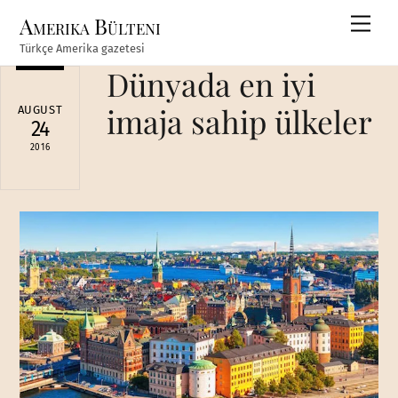
Skip
Amerika Bülteni
Men
to
Türkçe Amerika gazetesi
content
Dünyada en iyi
imaja sahip ülkeler
AUGUST
24
2016