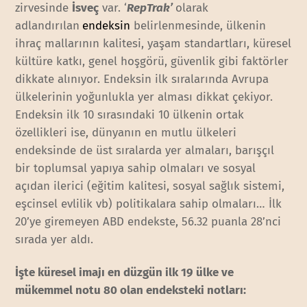
zirvesinde
İsveç
var. ‘
RepTrak’
olarak
adlandırılan
endeksin
belirlenmesinde, ülkenin
ihraç mallarının kalitesi, yaşam standartları, küresel
kültüre katkı, genel hoşgörü, güvenlik gibi faktörler
dikkate alınıyor. Endeksin ilk sıralarında Avrupa
ülkelerinin yoğunlukla yer alması dikkat çekiyor.
Endeksin ilk 10 sırasındaki 10 ülkenin ortak
özellikleri ise, dünyanın en mutlu ülkeleri
endeksinde de üst sıralarda yer almaları, barışçıl
bir toplumsal yapıya sahip olmaları ve sosyal
açıdan ilerici (eğitim kalitesi, sosyal sağlık sistemi,
eşcinsel evlilik vb) politikalara sahip olmaları… İlk
20’ye giremeyen ABD endekste, 56.32 puanla 28’nci
sırada yer aldı.
İşte küresel imajı en düzgün ilk 19 ülke ve
mükemmel notu 80 olan endeksteki notları: