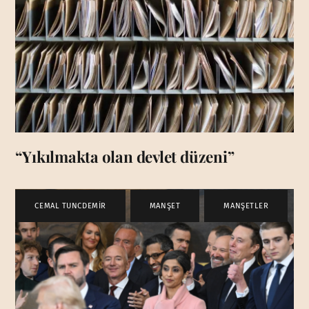
“Yıkılmakta olan devlet düzeni”
CEMAL TUNCDEMİR
,
MANŞET
,
MANŞETLER