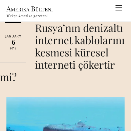
Skip
Amerika Bülteni
Men
to
Türkçe Amerika gazetesi
content
Rusya’nın denizaltı
internet kablolarını
JANUARY
6
kesmesi küresel
2018
interneti çökertir
mi?