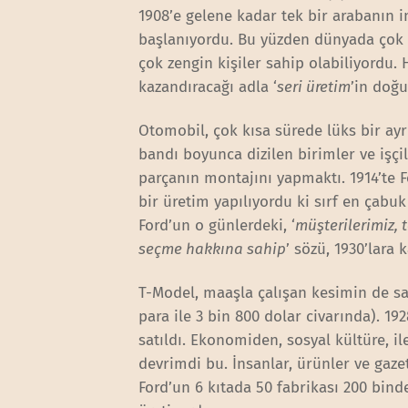
1908’e gelene kadar tek bir arabanın i
başlanıyordu. Bu yüzden dünyada çok 
çok zengin kişiler sahip olabiliyordu. 
kazandıracağı adla ‘
seri üretim
’in doğu
Otomobil, çok kısa sürede lüks bir ay
bandı boyunca dizilen birimler ve işçil
parçanın montajını yapmaktı. 1914’te F
bir üretim yapılıyordu ki sırf en çabu
Ford’un o günlerdeki, ‘
müşterilerimiz, 
seçme hakkına sahip
’ sözü, 1930’lara 
T-Model, maaşla çalışan kesimin de sat
para ile 3 bin 800 dolar civarında). 
satıldı. Ekonomiden, sosyal kültüre, i
devrimdi bu. İnsanlar, ürünler ve gazet
Ford’un 6 kıtada 50 fabrikası 200 binde