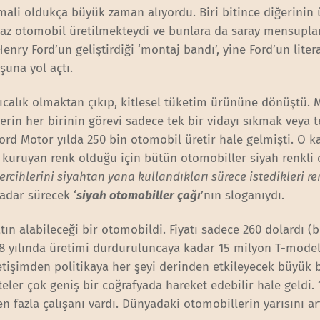
mali oldukça büyük zaman alıyordu. Biri bitince diğerinin
az otomobil üretilmekteydi ve bunlara da saray mensuplar
Henry Ford’un geliştirdiği ‘montaj bandı’, yine Ford’un liter
şuna yol açtı.
rıcalık olmaktan çıkıp, kitlesel tüketim ürününe dönüştü. 
erin her birinin görevi sadece tek bir vidayı sıkmak veya t
ord Motor yılda 250 bin otomobil üretir hale gelmişti. O k
k kuruyan renk olduğu için bütün otomobiller siyah renkli o
tercihlerini siyahtan yana kullandıkları sürece istedikleri r
kadar sürecek ‘
siyah otomobiller çağı
’nın sloganıydı.
ın alabileceği bir otomobildi. Fiyatı sadece 260 dolardı 
1928 yılında üretimi durduruluncaya kadar 15 milyon T-mode
letişimden politikaya her şeyi derinden etkileyecek büyük b
eler çok geniş bir coğrafyada hareket edebilir hale geldi. 
n fazla çalışanı vardı. Dünyadaki otomobillerin yarısını ar