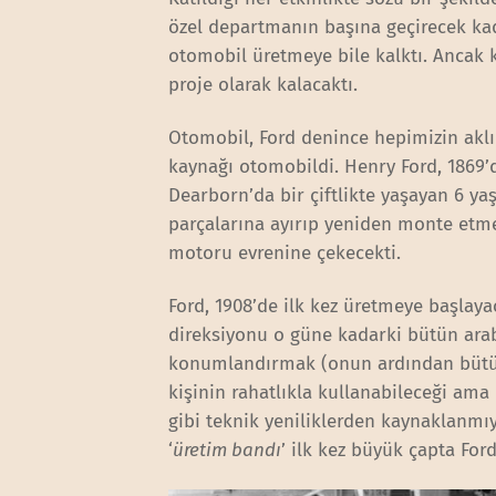
özel departmanın başına geçirecek kad
otomobil üretmeye bile kalktı. Ancak 
proje olarak kalacaktı.
Otomobil, Ford denince hepimizin aklın
kaynağı otomobildi. Henry Ford, 1869’d
Dearborn’da bir çiftlikte yaşayan 6 yaş
parçalarına ayırıp yeniden monte etm
motoru evrenine çekecekti.
Ford, 1908’de ilk kez üretmeye başlay
direksiyonu o güne kadarki bütün arab
konumlandırmak (onun ardından bütün 
kişinin rahatlıkla kullanabileceği ama 
gibi teknik yeniliklerden kaynaklanmıy
‘
üretim bandı
’ ilk kez büyük çapta For