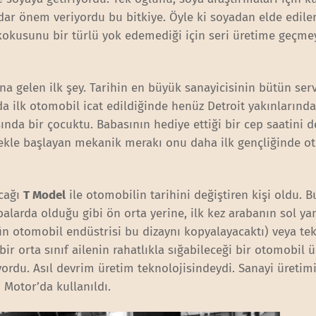
ar önem veriyordu bu bitkiye. Öyle ki soyadan elde edilen
kokusunu bir türlü yok edemediği için seri üretime geçme
a gelen ilk şey. Tarihin en büyük sanayicisinin bütün ser
a ilk otomobil icat edildiğinde henüz Detroit yakınlarında
ında bir çocuktu. Babasının hediye ettiği bir cep saatini d
ekle başlayan mekanik merakı onu daha ilk gençliğinde o
acağı
T Model
ile otomobilin tarihini değiştiren kişi oldu. B
alarda olduğu gibi ön orta yerine, ilk kez arabanın sol ya
otomobil endüstrisi bu dizaynı kopyalayacaktı) veya tek
bir orta sınıf ailenin rahatlıkla sığabileceği bir otomobil
ordu. Asıl devrim üretim teknolojisindeydi. Sanayi üretim
d Motor’da kullanıldı.