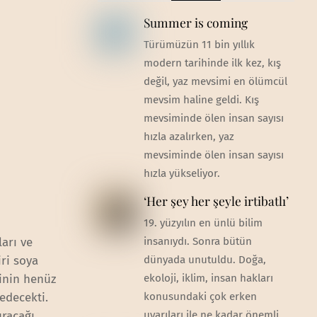
Summer is coming
Türümüzün 11 bin yıllık
modern tarihinde ilk kez, kış
değil, yaz mevsimi en ölümcül
mevsim haline geldi. Kış
mevsiminde ölen insan sayısı
hızla azalırken, yaz
mevsiminde ölen insan sayısı
hızla yükseliyor.
‘Her şey her şeyle irtibatlı’
19. yüzyılın en ünlü bilim
ları ve
insanıydı. Sonra bütün
ri soya
dünyada unutuldu. Doğa,
sinin henüz
ekoloji, iklim, insan hakları
edecekti.
konusundaki çok erken
uracağı
uyarıları ile ne kadar önemli