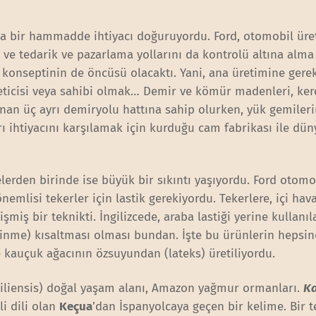
a bir hammadde ihtiyacı doğuruyordu. Ford, otomobil ür
ve tedarik ve pazarlama yollarını da kontrolü altına alma
’ konseptinin de öncüsü olacaktı. Yani, ana üretimine gerek
ticisi veya sahibi olmak… Demir ve kömür madenleri, ker
ğlanan üç ayrı demiryolu hattına sahip olurken, yük gemiler
ı ihtiyacını karşılamak için kurduğu cam fabrikası ile dü
rden birinde ise büyük bir sıkıntı yaşıyordu. Ford otomo
emlisi tekerler için lastik gerekiyordu. Tekerlere, içi hav
şmiş bir teknikti. İngilizcede, araba lastiği yerine kullanıl
giyinme) kısaltması olması bundan. İşte bu ürünlerin hepsi
e kauçuk ağacının özsuyundan (lateks) üretiliyordu.
siliensis) doğal yaşam alanı, Amazon yağmur ormanları.
K
i dili olan
Keçua
’dan İspanyolcaya geçen bir kelime. Bir t