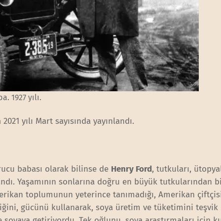
. 1927 yılı.
n
2021 yılı Mart sayısında yayınlandı.
urucu babası olarak bilinse de
Henry Ford
, tutkuları, ütopya
sandı. Yaşamının sonlarına doğru en büyük tutkularından bi
merikan toplumunun yeterince tanımadığı, Amerikan çiftçi
iğini, gücünü kullanarak, soya üretim ve tüketimini teşvik 
de soyaya getiriyordu. Tek oğlunu, soya araştırmaları için k