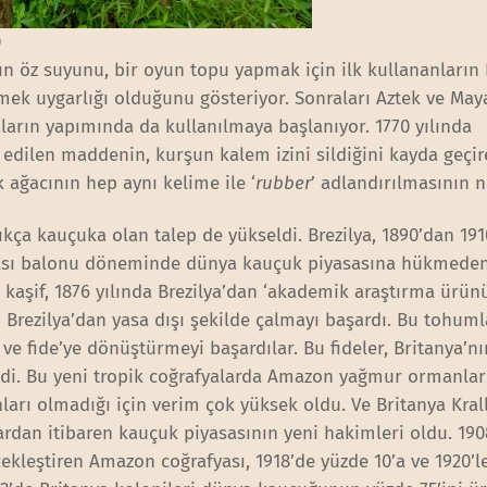
)
ın öz suyunu, bir oyun topu yapmak için ilk kullananların 
mek uygarlığı olduğunu gösteriyor. Sonraları Aztek ve May
aların yapımında da kullanılmaya başlanıyor. 1770 yılında
e edilen maddenin, kurşun kalem izini sildiğini kayda geçir
uk ağacının hep aynı kelime ile ‘
rubber
’ adlandırılmasının 
ıkça kauçuka olan talep de yükseldi. Brezilya, 1890’dan 191
asası balonu döneminde dünya kauçuk piyasasına hükmede
iz kaşif, 1876 yılında Brezilya’dan ‘akademik araştırma ürünü
Brezilya’dan yasa dışı şekilde çalmayı başardı. Bu tohum
e fide’ye dönüştürmeyi başardılar. Bu fideler, Britanya’nı
ldi. Bu yeni tropik coğrafyalarda Amazon yağmur ormanlar
arı olmadığı için verim çok yüksek oldu. Ve Britanya Krall
ardan itibaren kauçuk piyasasının yeni hakimleri oldu. 190
ekleştiren Amazon coğrafyası, 1918’de yüzde 10’a ve 1920’l