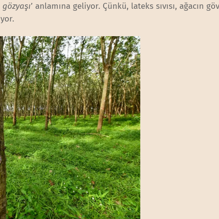
 gözyaşı
’ anlamına geliyor. Çünkü, lateks sıvısı, ağacın gö
ıyor.