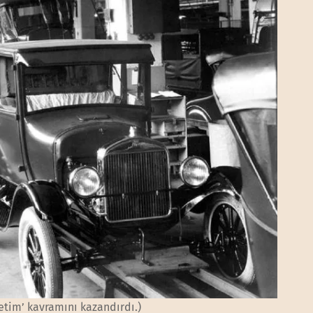
retim’ kavramını kazandırdı.)