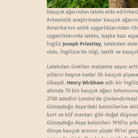
(Kauçuk ağacından lateks elde edilirken
Arkeolojik araştırmalar kauçuk ağacın
Amerika’nın antik uygarlıklarından Ol
uygarlıklarında lateks, başka bazı eşy
İngiliz
Joseph Priestley
, lateksten eld
oldu. İngilizce’de silgi, lastik ve kauç
Lateksten üretilen malzeme sayısı artt
yılların başına kadar ilk kauçuk piy
ülkeydi.
Henry Wickham
adlı bir İngil
altında 70 bin kauçuk ağacı tohumunu 
2700 adedini Londra’da çimlendirmeyi v
Güneydoğu Asya’daki kolonilerine eki
kurt ve küf mantarı gibi doğal düşmanl
Güneydoğu Asya kolonileri 1910’lu yıll
dünya kauçuk arzının yüzde 95’ini gerç