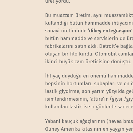
üretiyordu.
Bu muazzam üretim, aynı muazzamlıkt
kullandığı bütün hammadde ihtiyacını 
sanayi üretiminde ‘
dikey entegrasyon
bütün hammadde ve servislerin de üre
fabrikalarını satın aldı. Detroit’e ba
oluşan bir filo kurdu. Otomobil camlar
ikinci büyük cam üreticisine dönüştü.
İhtiyaç duyduğu en önemli hammaddele
hepsinin hortumları, subapları ve en ön
lastik giydirme, son yarım yüzyılda geli
isimlendirmesinin, ‘attire’ın (giysi /
kullanılan lastik ise o günlerde sadec
Yabani kauçuk ağaçlarının (hevea bra
Güney Amerika kıtasının en yaygın yerl