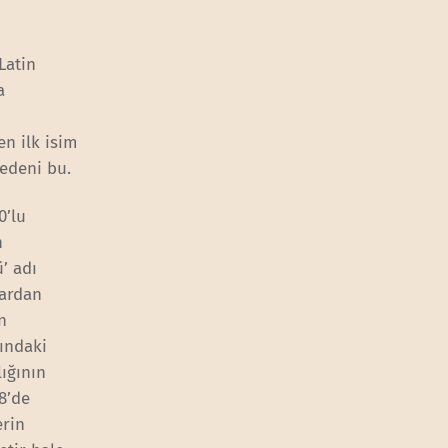
Latin
a
en ilk isim
nedeni bu.
0’lu
n
’ adı
lardan
n
ındaki
ığının
8’de
erin