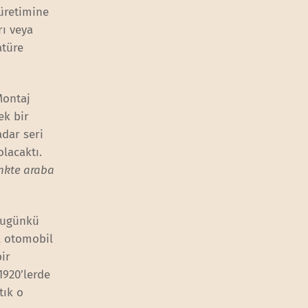
 üretimine
ı veya
atüre
Montaj
ek bir
adar seri
lacaktı.
enkte araba
(bugünkü
l otomobil
ir
1920’lerde
tık o