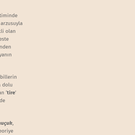
etiminde
 arzusuyla
li olan
este
inden
nyanın
billerin
a dolu
an ‘
tire
’
nde
auçuk
,
eoriye