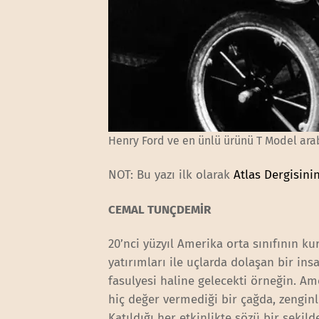
Henry Ford ve en ünlü ürünü T Model araba
NOT: Bu yazı ilk olarak
Atlas Dergisini
CEMAL TUNÇDEMİR
20’nci yüzyıl Amerika orta sınıfının k
yatırımları ile uçlarda dolaşan bir in
fasulyesi haline gelecekti örneğin. A
hiç değer vermediği bir çağda, zenginl
Katıldığı her etkinlikte sözü bir şekil