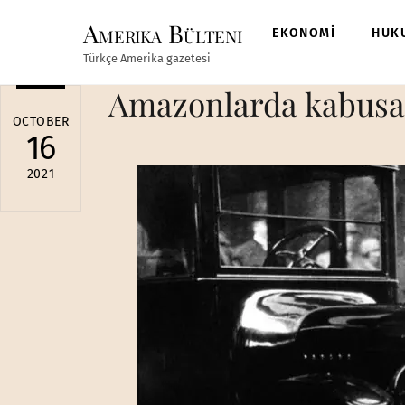
Skip
Amerika Bülteni
to
EKONOMİ
HUK
content
Türkçe Amerika gazetesi
Amazonlarda kabusa d
OCTOBER
16
2021