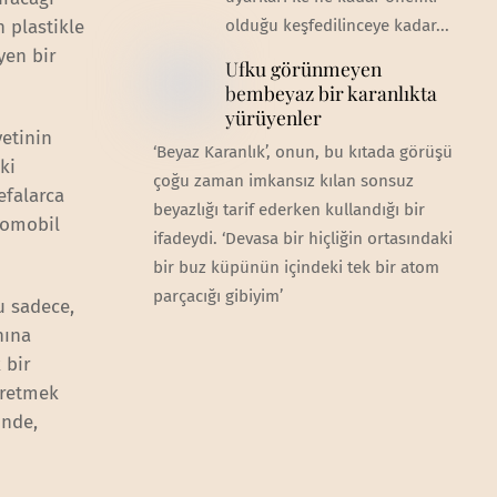
 plastikle
olduğu keşfedilinceye kadar...
yen bir
Ufku görünmeyen
bembeyaz bir karanlıkta
yürüyenler
vetinin
‘Beyaz Karanlık’, onun, bu kıtada görüşü
ki
çoğu zaman imkansız kılan sonsuz
efalarca
beyazlığı tarif ederken kullandığı bir
tomobil
ifadeydi. ‘Devasa bir hiçliğin ortasındaki
bir buz küpünün içindeki tek bir atom
parçacığı gibiyim’
u sadece,
nına
 bir
 üretmek
inde,