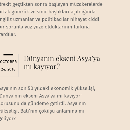
Brexit geçtikten sonra başlayan müzakerelerde
ortak gümrük ve sınır başlıkları açıldığında
İngiliz uzmanlar ve politikacılar nihayet ciddi
bir sorunla yüz yüze olduklarının farkına
vardılar.
Dünyanın ekseni Asya’ya
OCTOBER
mı kayıyor?
24, 2018
Asya’nın son 50 yıldaki ekonomik yükselişi,
‘Dünya’nın ekseni Asya’ya mı kayıyor’
sorusunu da gündeme getirdi. Asya’nın
yükselişi, Batı’nın çöküşü anlamına mı
geliyor?