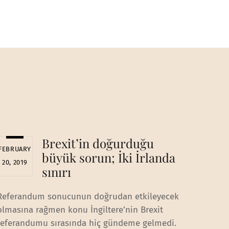
Brexit’in doğurduğu
FEBRUARY
büyük sorun; İki İrlanda
20, 2019
sınırı
Referandum sonucunun doğrudan etkileyecek
olmasına rağmen konu İngiltere’nin Brexit
referandumu sırasında hiç gündeme gelmedi.