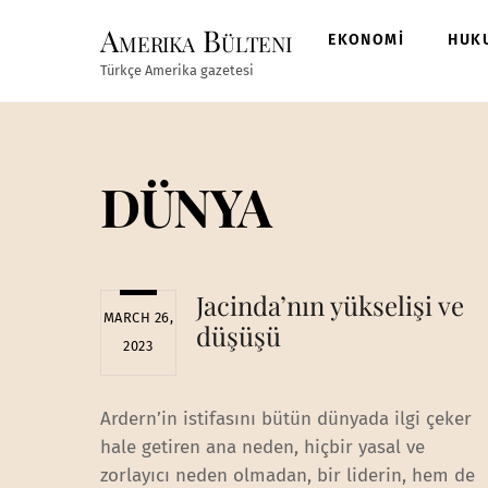
Skip
Amerika Bülteni
to
EKONOMİ
HUK
content
Türkçe Amerika gazetesi
DÜNYA
Jacinda’nın yükselişi ve
MARCH 26,
düşüşü
2023
Ardern’in istifasını bütün dünyada ilgi çeker
hale getiren ana neden, hiçbir yasal ve
zorlayıcı neden olmadan, bir liderin, hem de