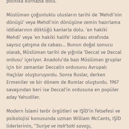
politika kurnazla dolu.
Müslüman çoğunluklu ulusların tarihi de ‘Mehdi’nin
dönüşü’ veya Mehdi’nin dönüşüne zemin hazırlama
iddialarının döktüğü kanlarla dolu. ‘en hakiki
Mehdi’ veya ‘en hakiki halife’ iddiası etrafında
sayısız çatışma da cabası… Bunun doğal sonucu
olarak, Müslüman tarihi de yığınla ‘Deccal ve Deccal
ordusu’ içeriyor. Anadolu’da bazı Müslüman gruplar
için bir zamanlar Deccalin ordusunu Avrupalı
Haçlılar oluşturuyordu. Sonra Ruslar, derken
Ermeniler ve bir dönem de Rumlar oluşturdu. 1967
savaşından beri ise Deccal’in ordusuna en popüler
aday Yahudiler.
Modern İslami terör örgütleri ve IŞİD’in felsefesi ve
psikolojisi konusunda uzman William McCants, IŞİD
liderlerinin, ‘
’Suriye ve Irak’taki savaşı,