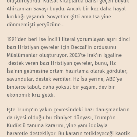
oluşturuyordu. Kutsal Kitaplarda bahsi geçen büyük
Ahirzaman Savaşı buydu. Ancak bir kez daha hayal
kırıklığı yaşandı. Sovyetler gitti ama İsa yine
dönmemişti yeryüzüne…
1991’den beri ise İncil’i literal yorumlayan aşırı dinci
bazı Hristiyan çevreler için Deccal’in ordusunu
Müslümanlar oluşturuyor. 2003’te Irak’ın işgaline
destek veren bazı Hristiyan çevreler, bunu, Hz
İsa’nın gelmesine ortam hazırlama olarak gördüler,
savundular, destek verdiler. Hz İsa yerine, ABD’ye
binlerce tabut, daha yoksul bir yaşam, dev bir
ekonomik kriz geldi.
İşte Trump’ın yakın çevresindeki bazı danışmanların
da üyesi olduğu bu zihniyet dünyası, Trump’ın
Kudüs’ü tanıma kararını, yine yanı iddiayla
hararetle destekliyor. Bu kararın tetikleyeceği kaotik