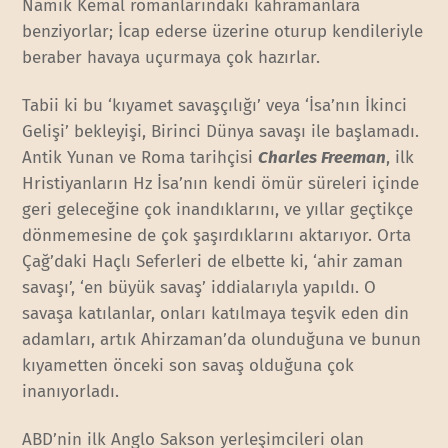
Namık Kemal romanlarındaki kahramanlara
benziyorlar; İcap ederse üzerine oturup kendileriyle
beraber havaya uçurmaya çok hazırlar.
Tabii ki bu ‘kıyamet savaşçılığı’ veya ‘İsa’nın İkinci
Gelişi’ bekleyişi, Birinci Dünya savaşı ile başlamadı.
Antik Yunan ve Roma tarihçisi
Charles Freeman
, ilk
Hristiyanların Hz İsa’nın kendi ömür süreleri içinde
geri geleceğine çok inandıklarını, ve yıllar geçtikçe
dönmemesine de çok şaşırdıklarını aktarıyor. Orta
Çağ’daki Haçlı Seferleri de elbette ki, ‘ahir zaman
savaşı’, ‘en büyük savaş’ iddialarıyla yapıldı. O
savaşa katılanlar, onları katılmaya teşvik eden din
adamları, artık Ahirzaman’da olunduğuna ve bunun
kıyametten önceki son savaş olduğuna çok
inanıyorladı.
ABD’nin ilk Anglo Sakson yerleşimcileri olan