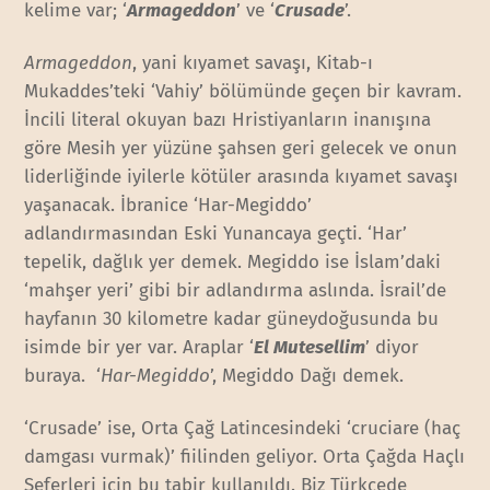
kelime var; ‘
Armageddon
’ ve ‘
Crusade
’.
Armageddon
, yani kıyamet savaşı, Kitab-ı
Mukaddes’teki ‘Vahiy’ bölümünde geçen bir kavram.
İncili literal okuyan bazı Hristiyanların inanışına
göre Mesih yer yüzüne şahsen geri gelecek ve onun
liderliğinde iyilerle kötüler arasında kıyamet savaşı
yaşanacak. İbranice ‘Har-Megiddo’
adlandırmasından Eski Yunancaya geçti. ‘Har’
tepelik, dağlık yer demek. Megiddo ise İslam’daki
‘mahşer yeri’ gibi bir adlandırma aslında. İsrail’de
hayfanın 30 kilometre kadar güneydoğusunda bu
isimde bir yer var. Araplar ‘
El Mutesellim
’ diyor
buraya. ‘
Har-Megiddo
’, Megiddo Dağı demek.
‘Crusade’ ise, Orta Çağ Latincesindeki ‘cruciare (haç
damgası vurmak)’ fiilinden geliyor. Orta Çağda Haçlı
Seferleri için bu tabir kullanıldı. Biz Türkçede