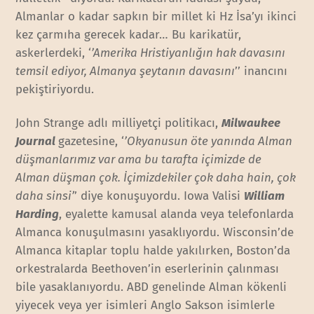
Almanlar o kadar sapkın bir millet ki Hz İsa’yı ikinci
kez çarmıha gerecek kadar… Bu karikatür,
askerlerdeki, ‘
’Amerika Hristiyanlığın hak davasını
temsil ediyor, Almanya şeytanın davasını
’’ inancını
pekiştiriyordu.
John Strange adlı milliyetçi politikacı,
Milwaukee
Journal
gazetesine, ‘
’Okyanusun öte yanında Alman
düşmanlarımız var ama bu tarafta içimizde de
Alman düşman çok. İçimizdekiler çok daha hain, çok
daha sinsi’
’ diye konuşuyordu. Iowa Valisi
William
Harding
, eyalette kamusal alanda veya telefonlarda
Almanca konuşulmasını yasaklıyordu. Wisconsin’de
Almanca kitaplar toplu halde yakılırken, Boston’da
orkestralarda Beethoven’in eserlerinin çalınması
bile yasaklanıyordu. ABD genelinde Alman kökenli
yiyecek veya yer isimleri Anglo Sakson isimlerle