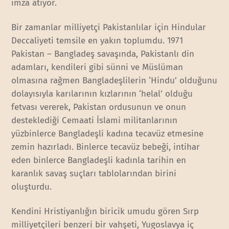
imza atıyor.
Bir zamanlar milliyetçi Pakistanlılar için Hindular
Deccaliyeti temsile en yakın toplumdu. 1971
Pakistan – Bangladeş savaşında, Pakistanlı din
adamları, kendileri gibi sünni ve Müslüman
olmasına rağmen Bangladeşlilerin ‘Hindu’ olduğunu
dolayısıyla karılarının kızlarının ‘helal’ olduğu
fetvası vererek, Pakistan ordusunun ve onun
desteklediği Cemaati İslami militanlarının
yüzbinlerce Bangladeşli kadına tecavüz etmesine
zemin hazırladı. Binlerce tecavüz bebeği, intihar
eden binlerce Bangladeşli kadınla tarihin en
karanlık savaş suçları tablolarından birini
oluşturdu.
Kendini Hristiyanlığın biricik umudu gören Sırp
milliyetçileri benzeri bir vahşeti, Yugoslavya iç