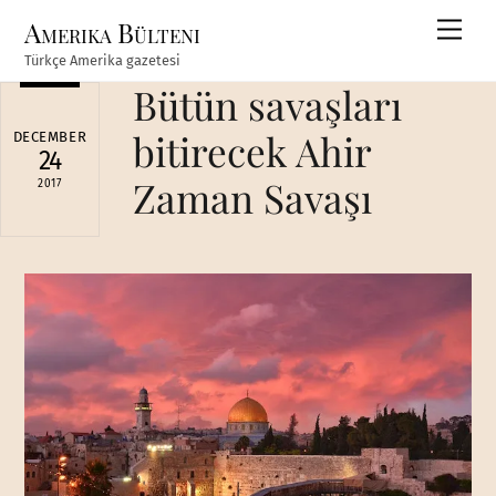
Skip
Amerika Bülteni
Men
to
Türkçe Amerika gazetesi
content
Bütün savaşları
bitirecek Ahir
DECEMBER
24
Zaman Savaşı
2017