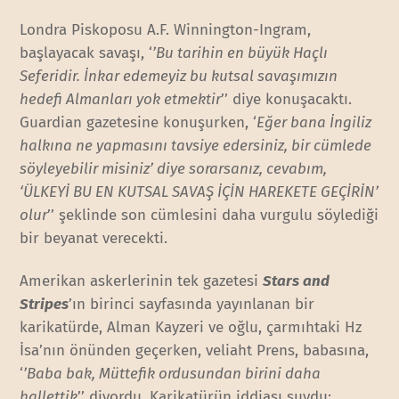
Londra Piskoposu A.F. Winnington-Ingram,
başlayacak savaşı, ‘
’Bu tarihin en büyük Haçlı
Seferidir. İnkar edemeyiz bu kutsal savaşımızın
hedefi Almanları yok etmektir
’’ diye konuşacaktı.
Guardian gazetesine konuşurken, ‘
Eğer bana İngiliz
halkına ne yapmasını tavsiye edersiniz, bir cümlede
söyleyebilir misiniz’ diye sorarsanız, cevabım,
‘ÜLKEYİ BU EN KUTSAL SAVAŞ İÇİN HAREKETE GEÇİRİN’
olur
’’ şeklinde son cümlesini daha vurgulu söylediği
bir beyanat verecekti.
Amerikan askerlerinin tek gazetesi
Stars and
Stripes
’ın birinci sayfasında yayınlanan bir
karikatürde, Alman Kayzeri ve oğlu, çarmıhtaki Hz
İsa’nın önünden geçerken, veliaht Prens, babasına,
‘
’Baba bak, Müttefik ordusundan birini daha
hallettik
’’ diyordu. Karikatürün iddiası şuydu;