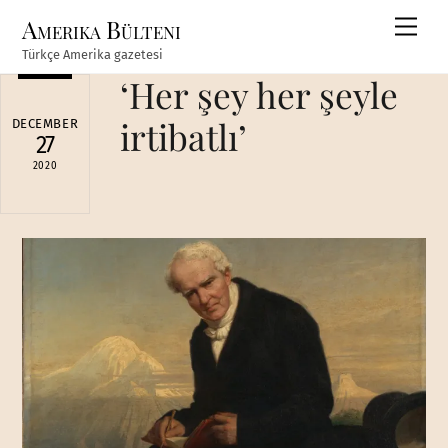
Skip
Amerika Bülteni
Men
to
Türkçe Amerika gazetesi
content
‘Her şey her şeyle
irtibatlı’
DECEMBER
27
2020