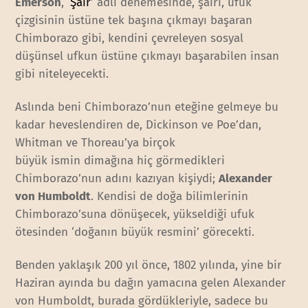
Emerson
, ‘
Şair
’ adlı denemesinde, şairi, ufuk
çizgisinin üstüne tek başına çıkmayı başaran
Chimborazo gibi, kendini çevreleyen sosyal
düşünsel ufkun üstüne çıkmayı başarabilen insan
gibi niteleyecekti.
Aslında beni Chimborazo’nun eteğine gelmeye bu
kadar heveslendiren de, Dickinson ve Poe’dan,
Whitman ve Thoreau’ya birçok
büyük ismin dimağına hiç görmedikleri
Chimborazo’nun adını kazıyan kişiydi;
Alexander
von Humboldt
. Kendisi de doğa bilimlerinin
Chimborazo’suna dönüşecek, yükseldiği ufuk
ötesinden ‘doğanın büyük resmini’ görecekti.
Benden yaklaşık 200 yıl önce, 1802 yılında, yine bir
Haziran ayında bu dağın yamacına gelen Alexander
von Humboldt, burada gördükleriyle, sadece bu