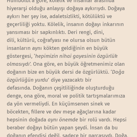
Humboldt’a göre, kölelik ve insanlar arasında
hiyerarşi olduğu anlayışı doğaya aykırıydı. Doğaya
aykırı her şey ise, adaletsizlikti, kötülüktü ve
geçerliliği yoktu. Kölelik, insanın doğayı inkarının
yansıması bir sapkınlıktı. Deri rengi, dini,
dili, kültürü, coğrafyası ne olursa olsun bütün
insanların aynı kökten geldiğinin en büyük
göstergesi, ‘
hepimizin nihai gayesinin özgürlük
olmasıydı
’. Ona göre, en büyük öğretmenimiz olan
doğanın bize en büyük dersi de özgürlüktü. ‘
Doğa
özgürlüğün yurdu
’ diye yazacaktı bir
defasında. Doğanın çeşitliliğinde oluşturduğu
denge, ona göre, moral ve politik tartışmalarımıza
da yön vermeliydi. En küçümsenen sinek ve
böcekten, fillere ve dev meşe ağaçlarına kadar
hepsinin doğada
aynı önemde
bir rolü vardı. Hepsi
beraber doğayı bütün yapan şeydi. İnsan da bu
doğanın efendisi değil, sadece bir parçasıydı. Doğa,