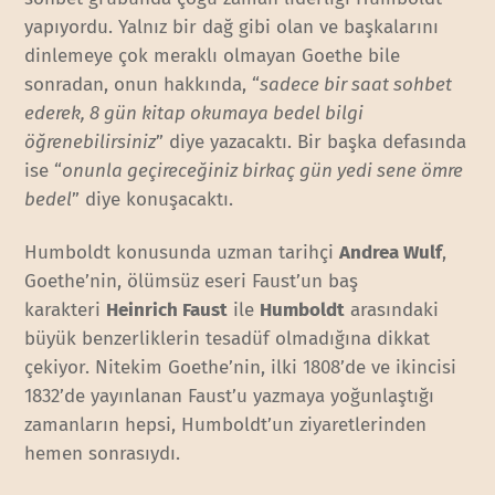
yapıyordu. Yalnız bir dağ gibi olan ve başkalarını
dinlemeye çok meraklı olmayan Goethe bile
sonradan, onun hakkında, “
sadece bir saat sohbet
ederek, 8 gün kitap okumaya bedel bilgi
öğrenebilirsiniz
” diye yazacaktı. Bir başka defasında
ise “
onunla geçireceğiniz birkaç gün yedi sene ömre
bedel
” diye konuşacaktı.
Humboldt konusunda uzman tarihçi
Andrea Wulf
,
Goethe’nin, ölümsüz eseri Faust’un baş
karakteri
Heinrich Faust
ile
Humboldt
arasındaki
büyük benzerliklerin tesadüf olmadığına dikkat
çekiyor. Nitekim Goethe’nin, ilki 1808’de ve ikincisi
1832’de yayınlanan Faust’u yazmaya yoğunlaştığı
zamanların hepsi, Humboldt’un ziyaretlerinden
hemen sonrasıydı.