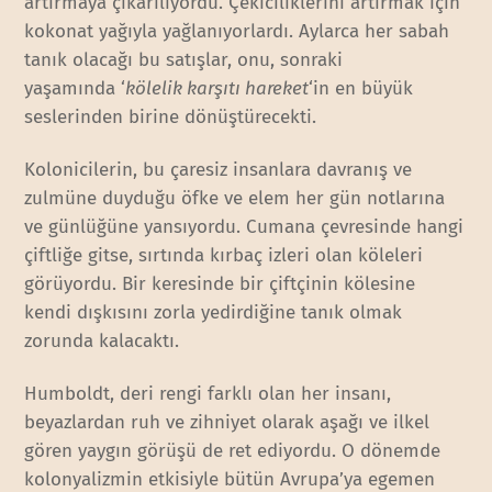
artırmaya çıkarılıyordu. Çekiciliklerini artırmak için
kokonat yağıyla yağlanıyorlardı. Aylarca her sabah
tanık olacağı bu satışlar, onu, sonraki
yaşamında ‘
kölelik karşıtı hareket
‘in en büyük
seslerinden birine dönüştürecekti.
Kolonicilerin, bu çaresiz insanlara davranış ve
zulmüne duyduğu öfke ve elem her gün notlarına
ve günlüğüne yansıyordu. Cumana çevresinde hangi
çiftliğe gitse, sırtında kırbaç izleri olan köleleri
görüyordu. Bir keresinde bir çiftçinin kölesine
kendi dışkısını zorla yedirdiğine tanık olmak
zorunda kalacaktı.
Humboldt, deri rengi farklı olan her insanı,
beyazlardan ruh ve zihniyet olarak aşağı ve ilkel
gören yaygın görüşü de ret ediyordu. O dönemde
kolonyalizmin etkisiyle bütün Avrupa’ya egemen