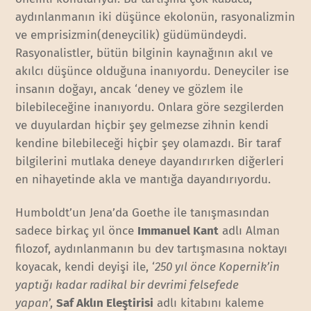
aydınlanmanın iki düşünce ekolonün, rasyonalizmin
ve emprisizmin(deneycilik) güdümündeydi.
Rasyonalistler, bütün bilginin kaynağının akıl ve
akılcı düşünce olduğuna inanıyordu. Deneyciler ise
insanın doğayı, ancak ‘deney ve gözlem ile
bilebileceğine inanıyordu. Onlara göre sezgilerden
ve duyulardan hiçbir şey gelmezse zihnin kendi
kendine bilebileceği hiçbir şey olamazdı. Bir taraf
bilgilerini mutlaka deneye dayandırırken diğerleri
en nihayetinde akla ve mantığa dayandırıyordu.
Humboldt’un Jena’da Goethe ile tanışmasından
sadece birkaç yıl önce
Immanuel Kant
adlı Alman
filozof, aydınlanmanın bu dev tartışmasına noktayı
koyacak, kendi deyişi ile, ‘
250 yıl önce Kopernik’in
yaptığı kadar radikal bir devrimi felsefede
yapan
’,
Saf Aklın Eleştirisi
adlı kitabını kaleme