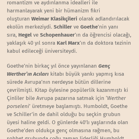
romantizm ve aydınlanma idealleri ile
harmanlayarak yeni bir hümanizm fikri
oluşturan
Weimar Klasikçileri
olarak adlandırılacak
ekolün merkeziydi.
Schiller
ve
Goethe
’nin yanı
sıra,
Hegel
ve
Schopenhauer
’ın da öğrencisi olacağı,
yaklaşık 40 yıl sonra
Karl Marx
’ın da doktora tezinin
kabul edileceği üniversiteydi.
Goethe’nin birkaç yıl önce yayınlanan
Genç
Werther’ın Acıları
kitabı büyük yankı yapmış kısa
sürede Avrupa’nın nerdeyse bütün dillerine
çevrilmişti. Kitap öylesine popülerlik kazanmıştı ki
Çinliler bile Avrupa pazarına satmak için ‘
Werther
porseleni
’ üretmeye başlamıştı. Humboldt, Goethe
ve Schiller’in de dahil olduğu bu seçkin grubun
üyesi haline geldi. O günlerde 40’lı yaşlarında olan
Goethe’den oldukça genç olmasına rağmen, bu
sohbet grubunda çoğu zaman liderliği Humboldt