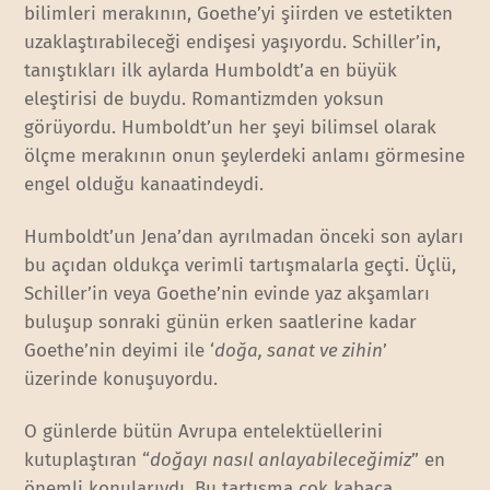
bilimleri merakının, Goethe’yi şiirden ve estetikten
uzaklaştırabileceği endişesi yaşıyordu. Schiller’in,
tanıştıkları ilk aylarda Humboldt’a en büyük
eleştirisi de buydu. Romantizmden yoksun
görüyordu. Humboldt’un her şeyi bilimsel olarak
ölçme merakının onun şeylerdeki anlamı görmesine
engel olduğu kanaatindeydi.
Humboldt’un Jena’dan ayrılmadan önceki son ayları
bu açıdan oldukça verimli tartışmalarla geçti. Üçlü,
Schiller’in veya Goethe’nin evinde yaz akşamları
buluşup sonraki günün erken saatlerine kadar
Goethe’nin deyimi ile ‘
doğa, sanat ve zihin
’
üzerinde konuşuyordu.
O günlerde bütün Avrupa entelektüellerini
kutuplaştıran “
doğayı nasıl anlayabileceğimiz
” en
önemli konularıydı. Bu tartışma çok kabaca,