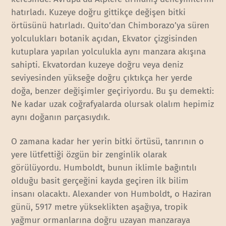
hatırladı. Kuzeye doğru gittikçe değişen bitki
örtüsünü hatırladı. Quito’dan Chimborazo’ya süren
yolculukları botanik açıdan, Ekvator çizgisinden
kutuplara yapılan yolculukla aynı manzara akışına
sahipti. Ekvatordan kuzeye doğru veya deniz
seviyesinden yükseğe doğru çıktıkça her yerde
doğa, benzer değişimler geçiriyordu. Bu şu demekti:
Ne kadar uzak coğrafyalarda olursak olalım hepimiz
aynı doğanın parçasıydık.
O zamana kadar her yerin bitki örtüsü, tanrının o
yere lütfettiği özgün bir zenginlik olarak
görülüyordu. Humboldt, bunun iklimle bağıntılı
olduğu basit gerçeğini kayda geçiren ilk bilim
insanı olacaktı. Alexander von Humboldt, o Haziran
günü, 5917 metre yükseklikten aşağıya, tropik
yağmur ormanlarına doğru uzayan manzaraya