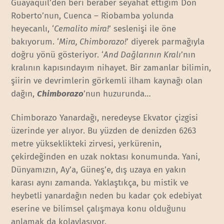
Guayaquil’den beri beraber seyahat ettiğim Don
Roberto’nun, Cuenca – Riobamba yolunda
heyecanlı, ‘
Cemalito mira!
’ seslenişi ile öne
bakıyorum. ‘
Mira, Chimborazo!
’ diyerek parmağıyla
doğru yönü gösteriyor. ‘
And Dağlarının Kralı
’nın
kralının kapısındayım nihayet. Bir zamanlar bilimin,
şiirin ve devrimlerin görkemli ilham kaynağı olan
dağın,
Chimborazo
’nun huzurunda…
Chimborazo Yanardağı, neredeyse Ekvator çizgisi
üzerinde yer alıyor. Bu yüzden de denizden 6263
metre yükseklikteki zirvesi, yerkürenin,
çekirdeğinden en uzak noktası konumunda. Yani,
Dünyamızın, Ay’a, Güneş’e, dış uzaya en yakın
karası aynı zamanda. Yaklaştıkça, bu mistik ve
heybetli yanardağın neden bu kadar çok edebiyat
eserine ve bilimsel çalışmaya konu olduğunu
anlamak da kolaylaşıyor.