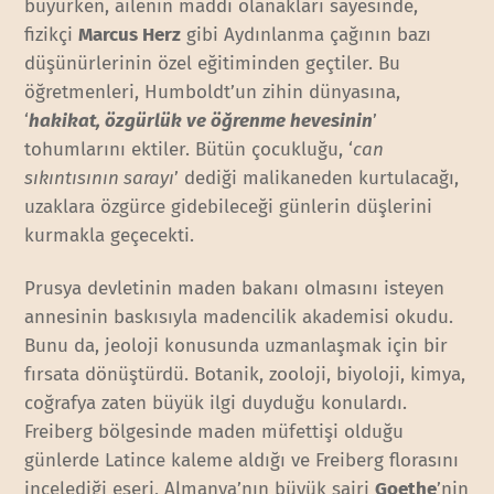
büyürken, ailenin maddi olanakları sayesinde,
fizikçi
Marcus Herz
gibi Aydınlanma çağının bazı
düşünürlerinin özel eğitiminden geçtiler. Bu
öğretmenleri, Humboldt’un zihin dünyasına,
‘
hakikat, özgürlük ve öğrenme hevesinin
’
tohumlarını ektiler. Bütün çocukluğu, ‘
can
sıkıntısının sarayı
’ dediği malikaneden kurtulacağı,
uzaklara özgürce gidebileceği günlerin düşlerini
kurmakla geçecekti.
Prusya devletinin maden bakanı olmasını isteyen
annesinin baskısıyla madencilik akademisi okudu.
Bunu da, jeoloji konusunda uzmanlaşmak için bir
fırsata dönüştürdü. Botanik, zooloji, biyoloji, kimya,
coğrafya zaten büyük ilgi duyduğu konulardı.
Freiberg bölgesinde maden müfettişi olduğu
günlerde Latince kaleme aldığı ve Freiberg florasını
incelediği eseri, Almanya’nın büyük şairi
Goethe
’nin