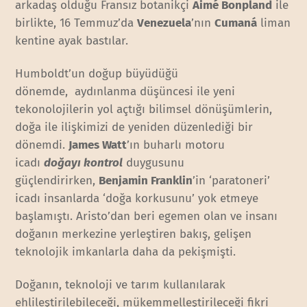
arkadaş olduğu Fransız botanikçi
Aimé Bonpland
ile
birlikte, 16 Temmuz’da
Venezuela
’nın
Cumaná
liman
kentine ayak bastılar.
Humboldt’un doğup büyüdüğü
dönemde, aydınlanma düşüncesi ile yeni
tekonolojilerin yol açtığı bilimsel dönüşümlerin,
doğa ile ilişkimizi de yeniden düzenlediği bir
dönemdi.
James Watt
’ın buharlı motoru
icadı
doğayı kontrol
duygusunu
güçlendirirken,
Benjamin Franklin
’in ‘paratoneri’
icadı insanlarda ‘doğa korkusunu’ yok etmeye
başlamıştı. Aristo’dan beri egemen olan ve insanı
doğanın merkezine yerleştiren bakış, gelişen
teknolojik imkanlarla daha da pekişmişti.
Doğanın, teknoloji ve tarım kullanılarak
ehlileştirilebileceği, mükemmelleştirileceği fikri