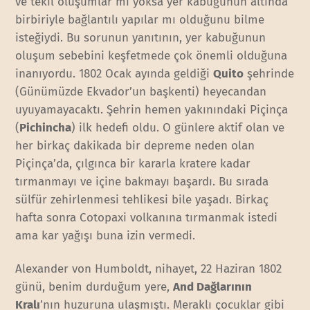
ve tekil oluşumlar mı yoksa yer kabuğunun altında
birbiriyle bağlantılı yapılar mı olduğunu bilme
isteğiydi. Bu sorunun yanıtının, yer kabuğunun
oluşum sebebini keşfetmede çok önemli olduğuna
inanıyordu. 1802 Ocak ayında geldiği
Quito
şehrinde
(Günümüzde Ekvador’un başkenti) heyecandan
uyuyamayacaktı. Şehrin hemen yakınındaki Piçinça
(
Pichincha
) ilk hedefi oldu. O günlere aktif olan ve
her birkaç dakikada bir depreme neden olan
Piçinça’da, çılgınca bir kararla kratere kadar
tırmanmayı ve içine bakmayı başardı. Bu sırada
sülfür zehirlenmesi tehlikesi bile yaşadı. Birkaç
hafta sonra Cotopaxi volkanına tırmanmak istedi
ama kar yağışı buna izin vermedi.
Alexander von Humboldt, nihayet, 22 Haziran 1802
günü, benim durduğum yere,
And Dağlarının
Kralı
’nın huzuruna ulaşmıştı. Meraklı çocuklar gibi