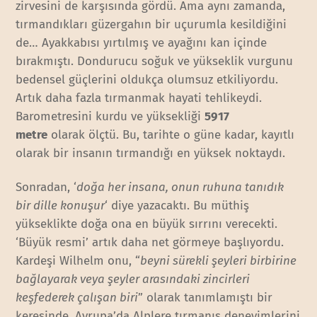
zirvesini de karşısında gördü. Ama aynı zamanda,
tırmandıkları güzergahın bir uçurumla kesildiğini
de… Ayakkabısı yırtılmış ve ayağını kan içinde
bırakmıştı. Dondurucu soğuk ve yükseklik vurgunu
bedensel güçlerini oldukça olumsuz etkiliyordu.
Artık daha fazla tırmanmak hayati tehlikeydi.
Barometresini kurdu ve yüksekliği
5917
metre
olarak ölçtü. Bu, tarihte o güne kadar, kayıtlı
olarak bir insanın tırmandığı en yüksek noktaydı.
Sonradan, ‘
doğa her insana, onun ruhuna tanıdık
bir dille konuşur
‘ diye yazacaktı. Bu müthiş
yükseklikte doğa ona en büyük sırrını verecekti.
‘Büyük resmi’ artık daha net görmeye başlıyordu.
Kardeşi Wilhelm onu, “
beyni sürekli şeyleri birbirine
bağlayarak veya şeyler arasındaki zincirleri
keşfederek çalışan biri
” olarak tanımlamıştı bir
keresinde. Avrupa’da Alplere tırmanış deneyimlerini