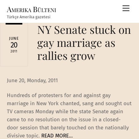
Skip
Amerika Bülteni
Men
to
Türkçe Amerika gazetesi
content
NY Senate stuck on
gay marriage as
JUNE
20
rallies grow
2011
June 20, Monday, 2011
Hundreds of protesters for and against gay
marriage in New York chanted, sang and sought out
TV cameras Monday while the state Senate again
came to no resolution on the issue in a closed-
door session that barely touched on the nationally
divisive topic.
READ MORE…