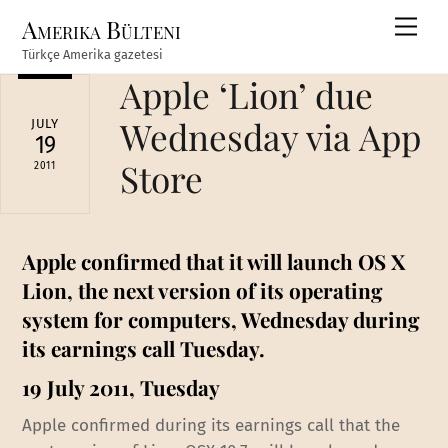
Skip
Amerika Bülteni
Men
to
Türkçe Amerika gazetesi
content
Apple ‘Lion’ due
Wednesday via App
JULY
19
Store
2011
Apple confirmed that it will launch OS X
Lion, the next version of its operating
system for computers, Wednesday during
its earnings call Tuesday.
19 July 2011, Tuesday
Apple confirmed during its earnings call that the