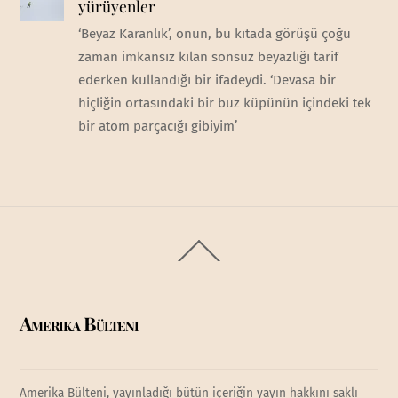
yürüyenler
‘Beyaz Karanlık’, onun, bu kıtada görüşü çoğu
zaman imkansız kılan sonsuz beyazlığı tarif
ederken kullandığı bir ifadeydi. ‘Devasa bir
hiçliğin ortasındaki bir buz küpünün içindeki tek
bir atom parçacığı gibiyim’
Back
To
Top
Amerika Bülteni
Amerika Bülteni, yayınladığı bütün içeriğin yayın hakkını saklı