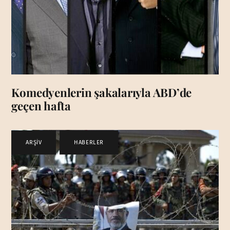
Komedyenlerin şakalarıyla ABD’de
geçen hafta
ARŞİV
,
HABERLER