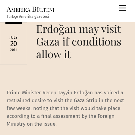
Skip
Amerika Bülteni
Men
to
Türkçe Amerika gazetesi
content
Erdoğan may visit
Gaza if conditions
JULY
20
allow it
2011
Prime Minister Recep Tayyip Erdoğan has voiced a
restrained desire to visit the Gaza Strip in the next
few weeks, noting that the visit would take place
according to a final assessment by the Foreign
Ministry on the issue.