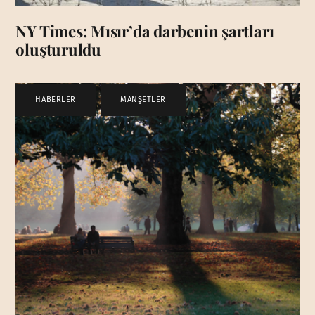
NY Times: Mısır’da darbenin şartları
oluşturuldu
HABERLER
,
MANŞETLER