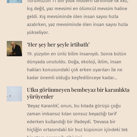
Türümüzün 11 bin yıllık modern tarihinde ilk kez,
kış değil, yaz mevsimi en ölümcül mevsim haline
geldi. Kış mevsiminde ölen insan sayısı hızla
azalırken, yaz mevsiminde ölen insan sayısı hızla
yükseliyor.
‘Her şey her şeyle irtibatlı’
19. yüzyılın en ünlü bilim insanıydı. Sonra bütün
dünyada unutuldu. Doğa, ekoloji, iklim, insan
hakları konusundaki çok erken uyarıları ile ne
kadar önemli olduğu keşfedilinceye kadar...
Ufku görünmeyen bembeyaz bir karanlıkta
yürüyenler
‘Beyaz Karanlık’, onun, bu kıtada görüşü çoğu
zaman imkansız kılan sonsuz beyazlığı tarif
ederken kullandığı bir ifadeydi. ‘Devasa bir
hiçliğin ortasındaki bir buz küpünün içindeki tek