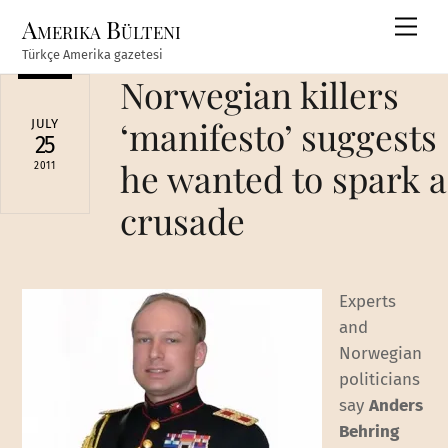
Skip
Amerika Bülteni
Men
to
Türkçe Amerika gazetesi
content
Norwegian killers
‘manifesto’ suggests
JULY
25
he wanted to spark a
2011
crusade
Experts
and
Norwegian
politicians
say
Anders
Behring