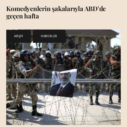
Komedyenlerin şakalarıyla ABD’de
geçen hafta
ARŞİV
,
HABERLER