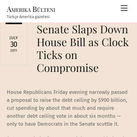
Skip
Amerika Bülteni
Men
to
Türkçe Amerika gazetesi
content
Senate Slaps Down
House Bill as Clock
JULY
30
Ticks on
2011
Compromise
House Republicans Friday evening narrowly passed
a proposal to raise the debt ceiling by $900 billion,
cut spending by about that much and require
another debt ceiling vote in about six months —
only to have Democrats in the Senate scuttle it.