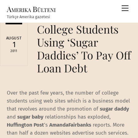
Skip
Amerika Bülteni
Men
to
Türkçe Amerika gazetesi
content
College Students
Using ‘Sugar
AUGUST
1
Daddies’ To Pay Off
2011
Loan Debt
Over the past few years, the number of college
students using web sites which is a business model
that revolves around the promotion of
sugar daddy
and
sugar baby
relationships has exploded,
Huffington Post
’s
AmandaFairbanks
reports. More
than half a dozen websites advertise such services.