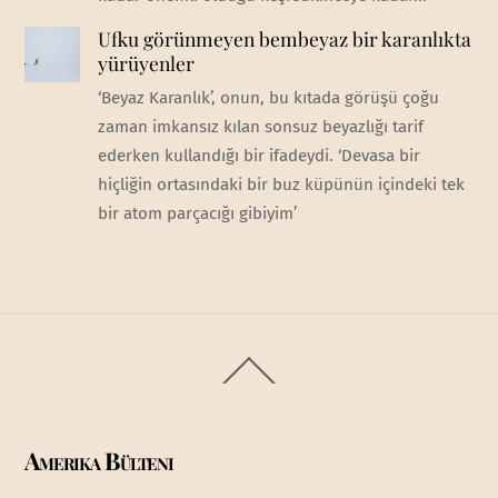
Ufku görünmeyen bembeyaz bir karanlıkta
yürüyenler
‘Beyaz Karanlık’, onun, bu kıtada görüşü çoğu
zaman imkansız kılan sonsuz beyazlığı tarif
ederken kullandığı bir ifadeydi. ‘Devasa bir
hiçliğin ortasındaki bir buz küpünün içindeki tek
bir atom parçacığı gibiyim’
Back
To
Top
Amerika Bülteni