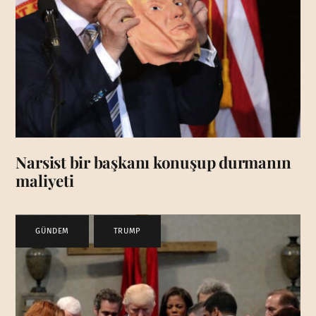
Narsist bir başkanı konuşup durmanın
maliyeti
GÜNDEM
,
TRUMP