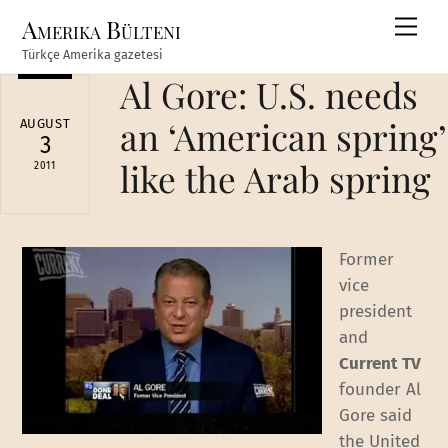
Skip
Amerika Bülteni
Men
to
Türkçe Amerika gazetesi
content
Al Gore: U.S. needs
an ‘American spring’
AUGUST
3
like the Arab spring
2011
Former
vice
president
and
Current TV
founder Al
Gore said
the United