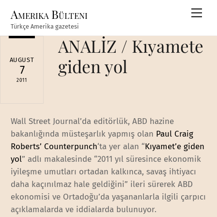
Skip
Amerika Bülteni
Men
to
Türkçe Amerika gazetesi
content
ANALİZ / Kıyamete
giden yol
AUGUST
7
2011
Wall Street Journal’da editörlük, ABD hazine
bakanlığında müsteşarlık yapmış olan
Paul Craig
Roberts’ Counterpunch
‘ta yer alan “
Kıyamet’e giden
yol
” adlı makalesinde “2011 yıl süresince ekonomik
iyileşme umutları ortadan kalkınca, savaş ihtiyacı
daha kaçınılmaz hale geldiğini” ileri sürerek ABD
ekonomisi ve Ortadoğu’da yaşananlarla ilgili çarpıcı
açıklamalarda ve iddialarda bulunuyor.