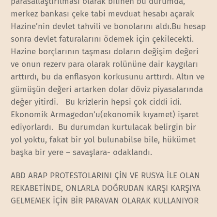
parasallaştırılması olarak bilinen bu durumda,
merkez bankası çeke tabi mevduat hesabı açarak
Hazine’nin devlet tahvili ve bonolarını aldı.Bu hesap
sonra devlet faturalarını ödemek için çekilecekti.
Hazine borçlarının taşması doların değişim değeri
ve onun rezerv para olarak rolününe dair kaygıları
arttırdı, bu da enflasyon korkusunu arttırdı. Altın ve
gümüşün değeri artarken dolar döviz piyasalarında
değer yitirdi. Bu krizlerin hepsi çok ciddi idi.
Ekonomik Armagedon’u(ekonomik kıyamet) işaret
ediyorlardı. Bu durumdan kurtulacak belirgin bir
yol yoktu, fakat bir yol bulunabilse bile, hükümet
başka bir yere – savaşlara- odaklandı.
ABD ARAP PROTESTOLARINI ÇİN VE RUSYA İLE OLAN
REKABETİNDE, ONLARLA DOĞRUDAN KARŞI KARŞIYA
GELMEMEK İÇİN BİR PARAVAN OLARAK KULLANIYOR