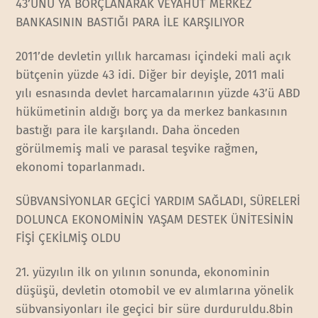
43’ÜNÜ YA BORÇLANARAK VEYAHUT MERKEZ
BANKASININ BASTIĞI PARA İLE KARŞILIYOR
2011’de devletin yıllık harcaması içindeki mali açık
bütçenin yüzde 43 idi. Diğer bir deyişle, 2011 mali
yılı esnasında devlet harcamalarının yüzde 43’ü ABD
hükümetinin aldığı borç ya da merkez bankasının
bastığı para ile karşılandı. Daha önceden
görülmemiş mali ve parasal teşvike rağmen,
ekonomi toparlanmadı.
SÜBVANSİYONLAR GEÇİCİ YARDIM SAĞLADI, SÜRELERİ
DOLUNCA EKONOMİNİN YAŞAM DESTEK ÜNİTESİNİN
FİŞİ ÇEKİLMİŞ OLDU
21. yüzyılın ilk on yılının sonunda, ekonominin
düşüşü, devletin otomobil ve ev alımlarına yönelik
sübvansiyonları ile geçici bir süre durduruldu.8bin