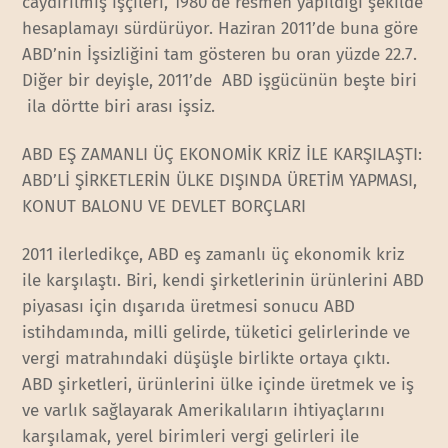
caydırılmış işçileri, 1980’de resmen yapıldığı şekilde
hesaplamayı sürdürüyor. Haziran 2011’de buna göre
ABD’nin İşsizliğini tam gösteren bu oran yüzde 22.7.
Diğer bir deyişle, 2011’de ABD işgücünün beşte biri
ila dörtte biri arası işsiz.
ABD EŞ ZAMANLI ÜÇ EKONOMİK KRİZ İLE KARŞILAŞTI:
ABD’Lİ ŞİRKETLERİN ÜLKE DIŞINDA ÜRETİM YAPMASI,
KONUT BALONU VE DEVLET BORÇLARI
2011 ilerledikçe, ABD eş zamanlı üç ekonomik kriz
ile karşılaştı. Biri, kendi şirketlerinin ürünlerini ABD
piyasası için dışarıda üretmesi sonucu ABD
istihdamında, milli gelirde, tüketici gelirlerinde ve
vergi matrahındaki düşüşle birlikte ortaya çıktı.
ABD şirketleri, ürünlerini ülke içinde üretmek ve iş
ve varlık sağlayarak Amerikalıların ihtiyaçlarını
karşılamak, yerel birimleri vergi gelirleri ile