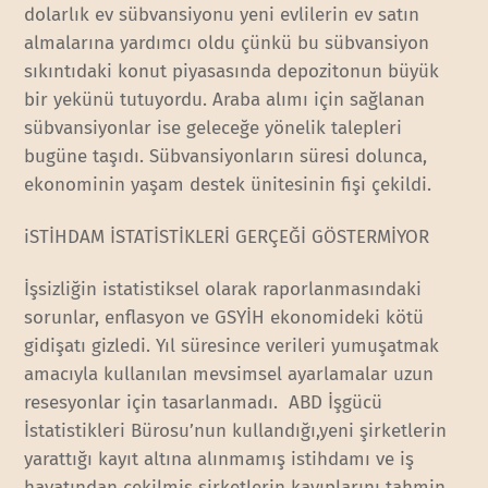
dolarlık ev sübvansiyonu yeni evlilerin ev satın
almalarına yardımcı oldu çünkü bu sübvansiyon
sıkıntıdaki konut piyasasında depozitonun büyük
bir yekünü tutuyordu. Araba alımı için sağlanan
sübvansiyonlar ise geleceğe yönelik talepleri
bugüne taşıdı. Sübvansiyonların süresi dolunca,
ekonominin yaşam destek ünitesinin fişi çekildi.
iSTİHDAM İSTATİSTİKLERİ GERÇEĞİ GÖSTERMİYOR
İşsizliğin istatistiksel olarak raporlanmasındaki
sorunlar, enflasyon ve GSYİH ekonomideki kötü
gidişatı gizledi. Yıl süresince verileri yumuşatmak
amacıyla kullanılan mevsimsel ayarlamalar uzun
resesyonlar için tasarlanmadı. ABD İşgücü
İstatistikleri Bürosu’nun kullandığı,yeni şirketlerin
yarattığı kayıt altına alınmamış istihdamı ve iş
hayatından çekilmiş şirketlerin kayıplarını tahmin