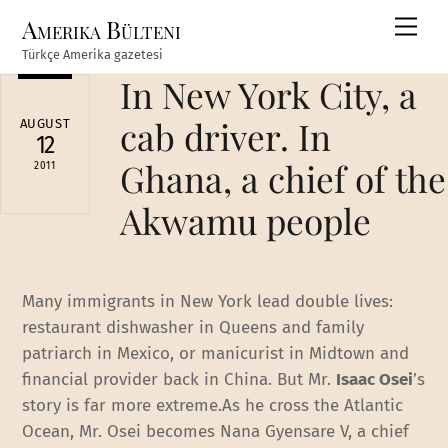
Skip
Amerika Bülteni
Men
to
Türkçe Amerika gazetesi
content
In New York City, a
cab driver. In
AUGUST
12
Ghana, a chief of the
2011
Akwamu people
Many immigrants in New York lead double lives:
restaurant dishwasher in Queens and family
patriarch in Mexico, or manicurist in Midtown and
financial provider back in China. But Mr.
Isaac Osei
’s
story is far more extreme.As he cross the Atlantic
Ocean, Mr. Osei becomes Nana Gyensare V, a chief