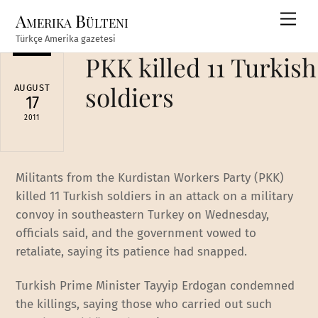
Skip
Amerika Bülteni
Men
to
Türkçe Amerika gazetesi
content
PKK killed 11 Turkish
soldiers
AUGUST
17
2011
Militants from the Kurdistan Workers Party (PKK)
killed 11 Turkish soldiers in an attack on a military
convoy in southeastern Turkey on Wednesday,
officials said, and the government vowed to
retaliate, saying its patience had snapped.
Turkish Prime Minister Tayyip Erdogan condemned
the killings, saying those who carried out such