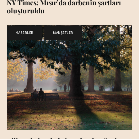
NY Times: Mısır’da darbenin şartları
oluşturuldu
HABERLER
,
MANŞETLER