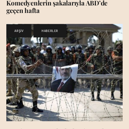
Komedyenlerin şakalarıyla ABD’de
geçen hafta
ARŞİV
,
HABERLER