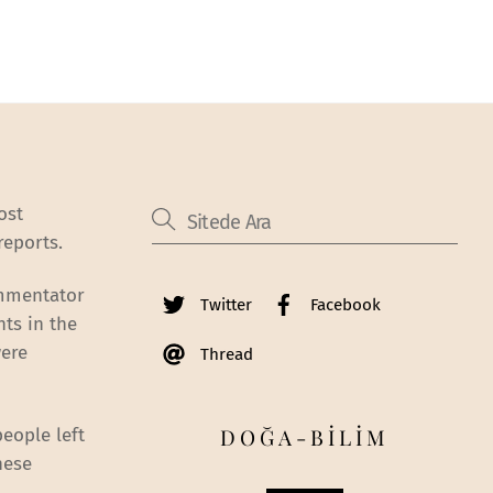
ost
reports.
ommentator
Twitter
Facebook
ts in the
were
Thread
DOĞA-BİLİM
people left
hese