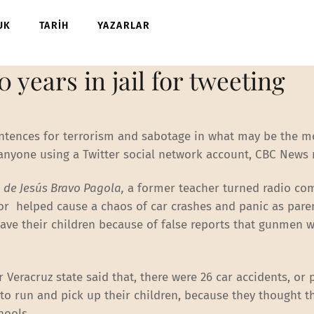
UK
TARİH
YAZARLAR
 years in jail for tweeting
entences for terrorism and sabotage in what may be the m
anyone using a Twitter social network account, CBC News 
 de Jesús Bravo Pagola,
a former teacher turned radio c
or helped cause a chaos of car crashes and panic as paren
save their children because of false reports that gunmen 
 Veracruz state said that, there were 26 car accidents, or 
s to run and pick up their children, because they thought t
hools.