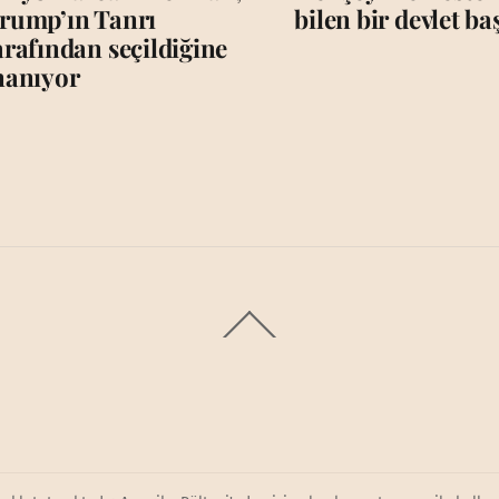
rump’ın Tanrı
bilen bir devlet b
arafından seçildiğine
nanıyor
Back
To
Top