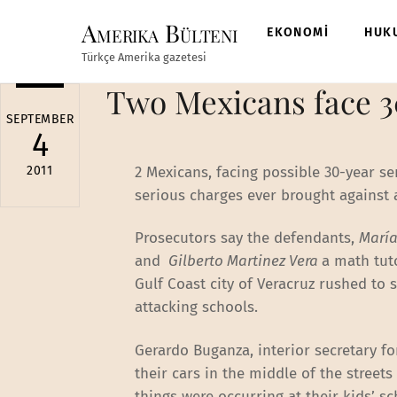
Skip
Amerika Bülteni
to
EKONOMİ
HUK
content
Türkçe Amerika gazetesi
Two Mexicans face 30
SEPTEMBER
4
2011
2 Mexicans, facing possible 30-year s
serious charges ever brought against 
Prosecutors say the defendants,
María
and
Gilberto Martinez Vera
a math tut
Gulf Coast city of Veracruz rushed to 
attacking schools.
Gerardo Buganza, interior secretary for
their cars in the middle of the street
things were occurring at their kids’ sc