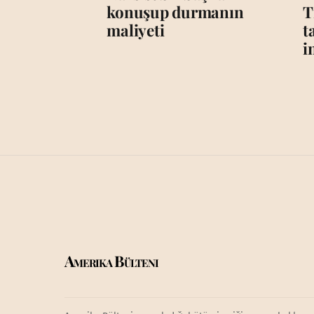
konuşup durmanın
T
maliyeti
t
i
Amerika Bülteni