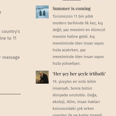
Summer is coming
r
Türümüzün 11 bin yıllık
modern tarihinde ilk kez, kış
değil, yaz mevsimi en ölümcül
 country’s
mevsim haline geldi. Kış
ne to 11
mevsiminde ölen insan sayısı
hızla azalırken, yaz
mevsiminde ölen insan sayısı
er message
hızla yükseliyor.
‘Her şey her şeyle irtibatlı’
19. yüzyılın en ünlü bilim
insanıydı. Sonra bütün
dünyada unutuldu. Doğa,
ekoloji, iklim, insan hakları
konusundaki çok erken
uyarıları ile ne kadar önemli