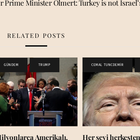
 Prime Minister Olmert: Turkey is not Israel
RELATED POSTS
GÜNDEM
,
TRUMP
CEMAL TUNCDEMİR
,
ilyonlarca Amerikalı,
Her şeyi herkesten