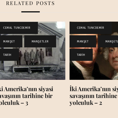
RELATED POSTS
CEMAL TUNCDEMİR
,
CEMAL TUNCDEMİR
,
MANŞET
,
MANŞETLER
,
MANŞET
,
MANŞET
TARİH
TARİH
ki Amerika’nın siyasi
İki Amerika’nın si
avaşının tarihine bir
savaşının tarihine
olculuk – 3
yolculuk – 2