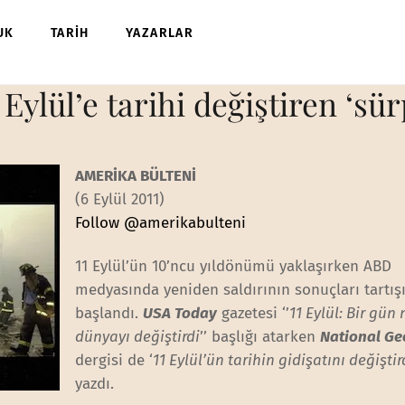
UK
TARİH
YAZARLAR
ylül’e tarihi değiştiren ‘sürp
AMERİKA BÜLTENİ
(6 Eylül 2011)
Follow @amerikabulteni
11 Eylül’ün 10’ncu yıldönümü yaklaşırken ABD
medyasında yeniden saldırının sonuçları tartış
başlandı.
USA Today
gazetesi ‘’
11 Eylül: Bir gün 
dünyayı değiştirdi
’’ başlığı atarken
National Ge
dergisi de ‘
11 Eylül’ün tarihin gidişatını değiştir
yazdı.