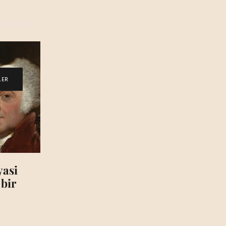
LER
,
yasi
 bir