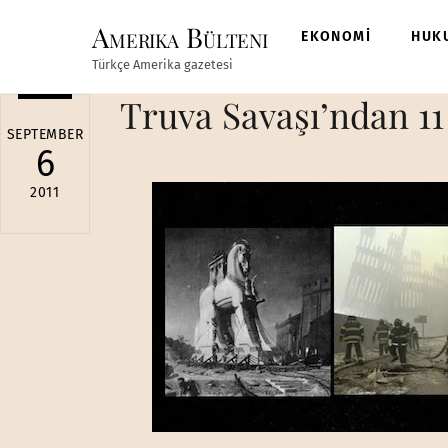
Skip
Amerika Bülteni
to
EKONOMİ
HUK
content
Türkçe Amerika gazetesi
Truva Savaşı’ndan 11 E
SEPTEMBER
6
2011