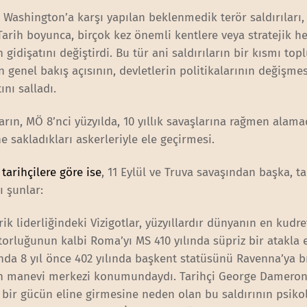
 Washington’a karşı yapılan beklenmedik terör saldırıları, 
. Tarih boyunca, birçok kez önemli kentlere veya stratejik h
 gidişatını değiştirdi. Bu tür ani saldırıların bir kısmı to
n genel bakış açısının, devletlerin politikalarının değişme
ını salladı.
arın, MÖ 8’nci yüzyılda, 10 yıllık savaşlarına rağmen alama
ine sakladıkları askerleriyle ele geçirmesi.
tarihçilere göre ise
, 11 Eylül ve Truva savaşından başka, ta
ı şunlar:
rik liderliğindeki Vizigotlar, yüzyıllardır dünyanın en kudre
rluğunun kalbi Roma’yı MS 410 yılında süpriz bir atakla e
ında 8 yıl önce 402 yılında başkent statüsünü Ravenna’ya b
n manevi merkezi konumundaydı. Tarihçi George Dameron
 bir gücün eline girmesine neden olan bu saldırının psikol