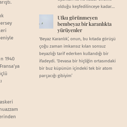
rıştı.
olduğu keşfedilinceye kadar...
ık
Ufku görünmeyen
Jersey
bembeyaz bir karanlıkta
yürüyenler
leri
deniyle
‘Beyaz Karanlık’, onun, bu kıtada görüşü
çoğu zaman imkansız kılan sonsuz
beyazlığı tarif ederken kullandığı bir
ın 1940
ifadeydi. ‘Devasa bir hiçliğin ortasındaki
 Fransa’ya
bir buz küpünün içindeki tek bir atom
üçlü
parçacığı gibiyim’
ı
askeri
ı muazzam
derinden