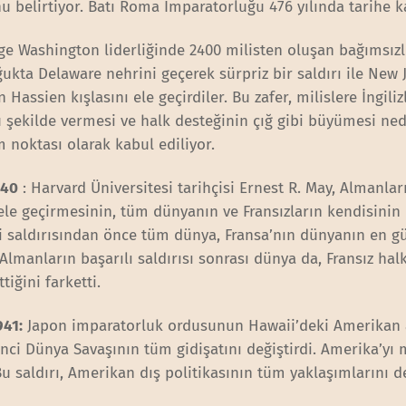
belirtiyor. Batı Roma İmparatorluğu 476 yılında tarihe ka
ge Washington liderliğinde 2400 milisten oluşan bağımsızl
ukta Delaware nehrini geçerek sürpriz bir saldırı ile New 
assien kışlasını ele geçirdiler. Bu zafer, milislere İngiliz
ü şekilde vermesi ve halk desteğinin çığ gibi büyümesi ne
noktası olarak kabul ediliyor.
940
: Harvard Üniversitesi tarihçisi Ernest R. May, Almanlar
le ele geçirmesinin, tüm dünyanın ve Fransızların kendisinin
zi saldırısından önce tüm dünya, Fransa’nın dünyanın en g
manların başarılı saldırısı sonrası dünya da, Fransız halk
iğini farketti.
941:
Japon imparatorluk ordusunun Hawaii’deki Amerikan 
inci Dünya Savaşının tüm gidişatını değiştirdi. Amerika’y
 Bu saldırı, Amerikan dış politikasının tüm yaklaşımlarını 