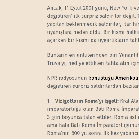
Ancak, 11 Eylül 2001 günü, New York ve
değiştiren’ ilk sürpriz saldırılar değil
yapılan beklenmedik saldırılar, tarihin
uyanışlara neden oldu. Bir kısmı halkı
açarken bir kısmı da uygarlıkların taht
Bunların en ünlülerinden biri Yunanlıl
Truva’yı, hediye ettikleri tahta atın iç
NPR radyosunun
konuştuğu Amerikalı 
değiştiren sürpriz saldırılardan bazılar
1 –
Vizigotların Roma’yı işgali:
Kral Ala
imparatorluğu olan Batı Roma İmparato
3 gün boyunca talan ettiler. Roma asl
ama hala Batı Roma İmparatorluğunu
Roma’nın 800 yıl sonra ilk kez yabancı