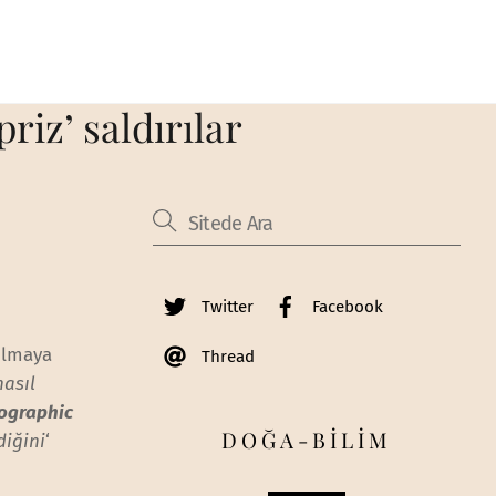
riz’ saldırılar
Twitter
Facebook
ılmaya
Thread
nasıl
ographic
DOĞA-BİLİM
diğini
‘