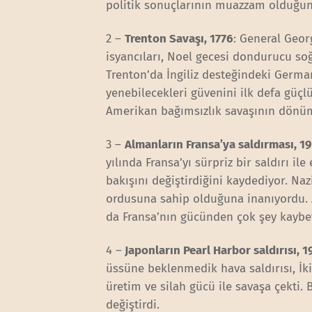
politik sonuçlarının muazzam olduğunu 
2 –
Trenton Savaşı, 1776
: General Geor
isyancıları, Noel gecesi dondurucu soğ
Trenton’da İngiliz desteğindeki German H
yenebilecekleri güvenini ilk defa güçl
Amerikan bağımsızlık savaşının dönüm 
3 –
Almanların Fransa’ya saldırması, 1
yılında Fransa’yı sürpriz bir saldırı i
bakışını değiştirdiğini kaydediyor. Na
ordusuna sahip olduğuna inanıyordu. Al
da Fransa’nın gücünden çok şey kaybett
4 –
Japonların Pearl Harbor saldırısı, 1
üssüne beklenmedik hava saldırısı, İk
üretim ve silah gücü ile savaşa çekti.
değiştirdi.