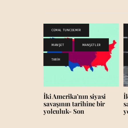
CEMAL TUNCDEMİR
,
MANŞET
,
MANŞETLER
,
TARİH
İki Amerika’nın siyasi
İ
savaşının tarihine bir
s
yolculuk- Son
y