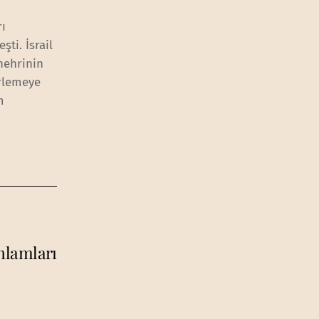
rı
şti. İsrail
 nehrinin
erlemeye
m
anlamları