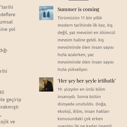
‘tarihi
Summer is coming
edeflere
Türümüzün 11 bin yıllık
plumsal
modern tarihinde ilk kez, kış
sine yol
değil, yaz mevsimi en ölümcül
mevsim haline geldi. Kış
mevsiminde ölen insan sayısı
dığı
hızla azalırken, yaz
mevsiminde ölen insan sayısı
hızla yükseliyor.
rihi
‘Her şey her şeyle irtibatlı’
19. yüzyılın en ünlü bilim
tli
insanıydı. Sonra bütün
le geçirip
dünyada unutuldu. Doğa,
ırakmıştı
ekoloji, iklim, insan hakları
,
konusundaki çok erken
ojik ve
uyarıları ile ne kadar önemli