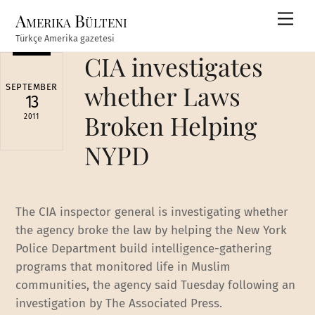
Skip
Amerika Bülteni
Men
to
Türkçe Amerika gazetesi
content
CIA investigates
whether Laws
SEPTEMBER
13
Broken Helping
2011
NYPD
The CIA inspector general is investigating whether
the agency broke the law by helping the New York
Police Department build intelligence-gathering
programs that monitored life in Muslim
communities, the agency said Tuesday following an
investigation by The Associated Press.