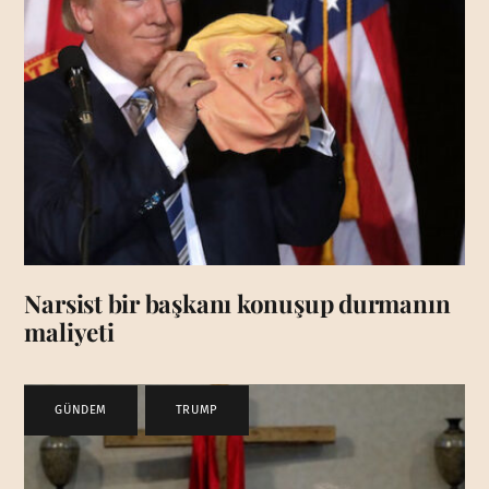
Narsist bir başkanı konuşup durmanın
maliyeti
GÜNDEM
,
TRUMP