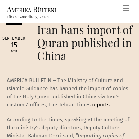
Skip
Amerika Bülteni
Men
to
Türkçe Amerika gazetesi
content
Iran bans import of
Quran published in
SEPTEMBER
15
China
2011
AMERICA BULLETIN – The Ministry of Culture and
Islamic Guidance has banned the import of copies
of the Holy Quran published in China via Iran’s
customs’ offices, The Tehran Times
reports
.
According to the Times, speaking at the meeting of
the ministry’s deputy directors, Deputy Culture
Minister Bahman Dorri said, “
Importing copies of