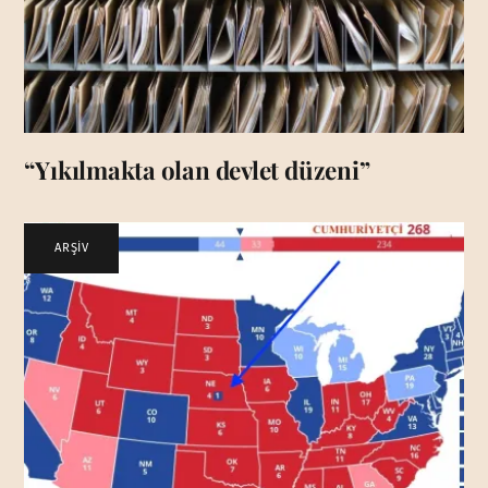
“Yıkılmakta olan devlet düzeni”
ARŞİV