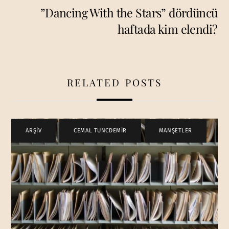
”Dancing With the Stars” dördüncü
haftada kim elendi?
RELATED POSTS
ARŞİV
,
CEMAL TUNCDEMİR
,
MANŞETLER