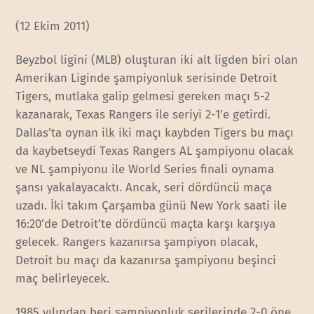
(12 Ekim 2011)
Beyzbol ligini (MLB) oluşturan iki alt ligden biri olan
Amerikan Liginde şampiyonluk serisinde Detroit
Tigers, mutlaka galip gelmesi gereken maçı 5-2
kazanarak, Texas Rangers ile seriyi 2-1’e getirdi.
Dallas’ta oynan ilk iki maçı kaybden Tigers bu maçı
da kaybetseydi Texas Rangers AL şampiyonu olacak
ve NL şampiyonu ile World Series finali oynama
şansı yakalayacaktı. Ancak, seri dördüncü maça
uzadı. İki takım Çarşamba günü New York saati ile
16:20’de Detroit’te dördüncü maçta karşı karşıya
gelecek. Rangers kazanırsa şampiyon olacak,
Detroit bu maçı da kazanırsa şampiyonu beşinci
maç belirleyecek.
1985 yılından beri şampiyonluk serilerinde 2-0 öne