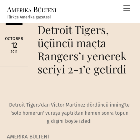
Skip
Amerika Bülteni
Men
to
Türkçe Amerika gazetesi
content
Detroit Tigers,
üçüncü maçta
OCTOBER
12
Rangers’ı yenerek
2011
seriyi 2-1’e getirdi
Detroit Tigers'dan Victor Martinez dördüncü inning'te
'solo homerun' vuruşu yaptıktan hemen sonra topun
gidişini böyle izledi
AMERİKA BÜLTENİ