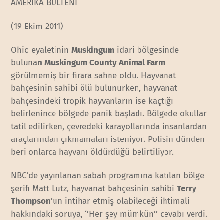
AMERİKA BÜLTENİ
(19 Ekim 2011)
Ohio eyaletinin
Muskingum
idari bölgesinde
buluna
n Muskingum County Animal Farm
görülmemiş bir firara sahne oldu. Hayvanat
bahçesinin sahibi ölü bulunurken, hayvanat
bahçesindeki tropik hayvanların ise kaçtığı
belirlenince bölgede panik başladı. Bölgede okullar
tatil edilirken, çevredeki karayollarında insanlardan
araçlarından çıkmamaları isteniyor. Polisin dünden
beri onlarca hayvanı öldürdüğü belirtiliyor.
NBC’de yayınlanan sabah programına katılan bölge
şerifi Matt Lutz, hayvanat bahçesinin sahibi
Terry
Thompson
’un intihar etmiş olabileceği ihtimali
hakkındaki soruya, ‘’Her şey mümkün’’ cevabı verdi.