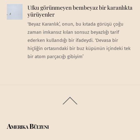
Ufku görünmeyen bembeyaz bir karanlıkta
yürüyenler
‘Beyaz Karanlık’, onun, bu kıtada görüşü çoğu
zaman imkansız kılan sonsuz beyazlığı tarif
ederken kullandığı bir ifadeydi. ‘Devasa bir
hiçliğin ortasındaki bir buz küpünün içindeki tek
bir atom parçacığı gibiyim’
Back
To
Top
Amerika Bülteni