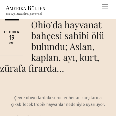
Skip
Amerika Bülteni
Men
to
Türkçe Amerika gazetesi
content
Ohio’da hayvanat
bahçesi sahibi ölü
OCTOBER
19
bulundu; Aslan,
2011
kaplan, ayı, kurt,
zürafa firarda…
Çevre otoyollardaki sürücler her an karşılarına
çıkabilecek tropik hayvanlar nedeniyle uyarılıyor.