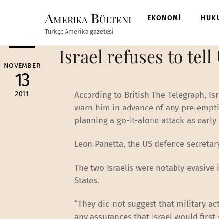
Skip
Amerika Bülteni
to
EKONOMİ
HUK
content
Türkçe Amerika gazetesi
Israel refuses to tell
NOVEMBER
13
2011
According to British The Telegraph, Is
warn him in advance of any pre-emptive
planning a go-it-alone attack as earl
Leon Panetta, the US defence secretary
The two Israelis were notably evasive 
States.
“They did not suggest that military a
any assurances that Israel would firs