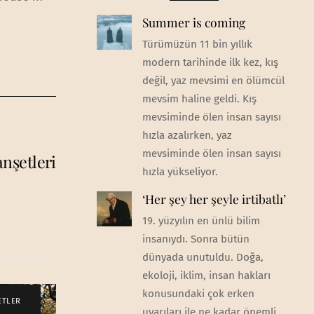
Summer is coming
Türümüzün 11 bin yıllık
modern tarihinde ilk kez, kış
değil, yaz mevsimi en ölümcül
mevsim haline geldi. Kış
mevsiminde ölen insan sayısı
hızla azalırken, yaz
mevsiminde ölen insan sayısı
nşetleri
hızla yükseliyor.
‘Her şey her şeyle irtibatlı’
19. yüzyılın en ünlü bilim
insanıydı. Sonra bütün
dünyada unutuldu. Doğa,
ekoloji, iklim, insan hakları
konusundaki çok erken
ETLER
uyarıları ile ne kadar önemli