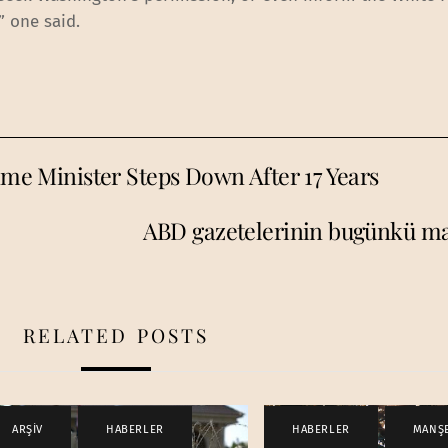
” one said.
rime Minister Steps Down After 17 Years
ABD gazetelerinin bugünkü ma
RELATED POSTS
ARŞİV
,
HABERLER
HABERLER
,
MANŞ