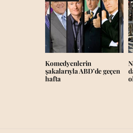
Komedyenlerin
N
şakalarıyla ABD’de geçen
d
hafta
o