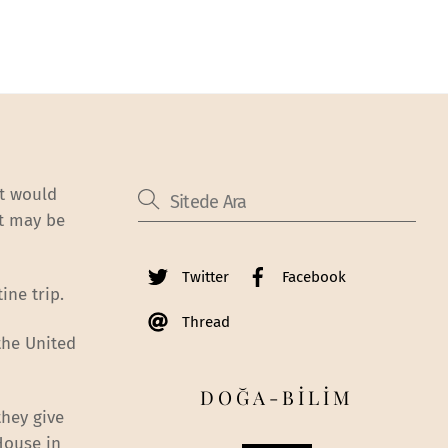
it would
it may be
Twitter
Facebook
ine trip.
Thread
the United
DOĞA-BİLİM
they give
House in