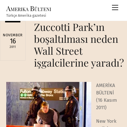
Skip
Amerika Bülteni
Men
to
Türkçe Amerika gazetesi
content
Zuccotti Park’ın
boşaltılması neden
NOVEMBER
16
Wall Street
2011
işgalcilerine yaradı?
AMERİKA
BÜLTENİ
(16 Kasım
2011)
New York