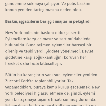
gündemine sokmaya çalışıyor. Ve polis baskını
konun yeniden tartışılmasına neden oldu.
Baskın, işgalcilerin barışçıl imajlarını pekiştirdi
New York polisinin baskını oldukça sertti.
Eylemcilere karşı acımasız ve sert müdahalede
bulunuldu. Buna rağmen eylemciler barışçıl bir
direniş ve tepki verdi. Şiddete yönelmedi. Devlet
şiddetine karşı soğukkanlılığını koruyan her
hareket daha fazla kitleselleşir.
Bütün bu kazançların yanı sıra, eylemciler yeniden
Zuccotti Park’ta toplanabiliyorlar. Tek
yapamadıkları, buraya kamp kurup gecelemek. New
York belediyesi hiç arzu etmese de, şimdi, eylemi
yeni bir aşamaya taşıma fırsatı sunmuş durumda.
Eylemcilerin bu fırsaı nasıl kullanacağının ilk sınavı,