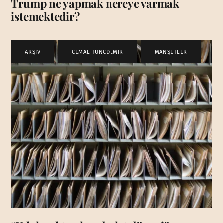
Trump ne yapmak nereye varmak
istemektedir?
ARŞİV
,
CEMAL TUNCDEMİR
,
MANŞETLER