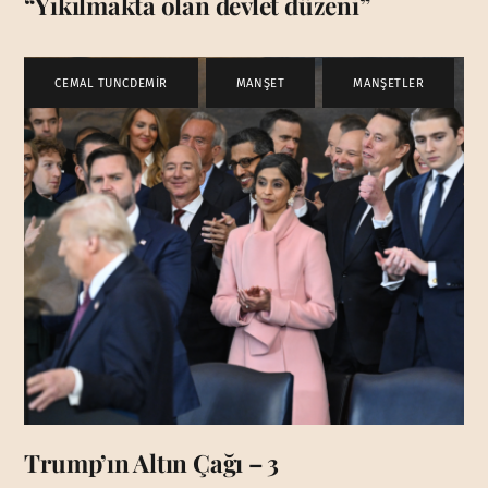
“Yıkılmakta olan devlet düzeni”
CEMAL TUNCDEMİR
,
MANŞET
,
MANŞETLER
Trump’ın Altın Çağı – 3