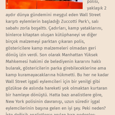
polisi,
yaklaşık 2
aydır dünya gündemini meşgul eden Wall Street
karşıtı eylemlerin başladığı Zuccotti Park’ı, salı
sabahı zorla boşalttı. Çadırları, kamp yataklarını,
binlerce kitaptan oluşan kütüphaneyi ve diğer
birçok malzemeyi parktan çıkaran polis,
göstericilere kamp malzemeleri olmadan geri
dönüş izin verdi. Son olarak Manhattan Yüksek
Mahkemesi hakimi de belediyenin kararını haklı
bularak, göstericilerin parka girebileceklerine ama
kamp kuramayacaklarına hükmetti. Bu her ne kadar
Wall Street işgali eylemcileri için bir yenilgi gibi
gözükse de aslında hareketi yok olmaktan kurtaran
bir hamleye dönüştü. Hatta bazı analistlere göre,
New York polisinin davranışı, uzun süredir işgal
eylemcilerinin başına gelen en iyi şey. Peki neden?
İşte değişik analistlerce anılan bazı nedenler: