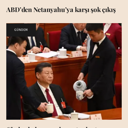
ABD’den Netanyahu’ya karşı şok çıkış
GÜNDEM