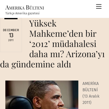
Skip
Amerika Bülteni
Men
to
Türkçe Amerika gazetesi
content
Yüksek
Mahkeme’den bir
DECEMBER
13
‘2012’ müdahalesi
2011
daha mı? Arizona’yı
da gündemine aldı
AMERİKA
BÜLTENİ
(13 Aralık
2011)